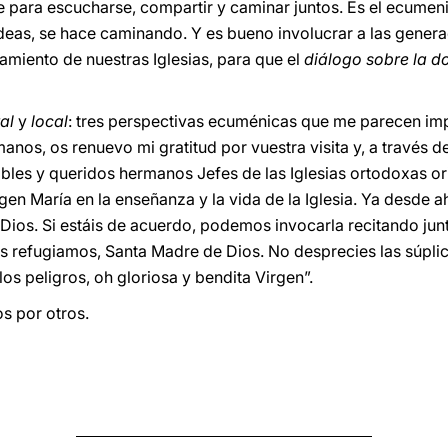
e para escucharse, compartir y caminar juntos. Es el ecumen
eas, se hace caminando. Y es bueno involucrar a las genera
amiento de nuestras Iglesias, para que el
diálogo sobre la d
al
y
local
: tres perspectivas ecuménicas que me parecen imp
nos, os renuevo mi gratitud por vuestra visita y, a través de
bles y queridos hermanos Jefes de las Iglesias ortodoxas ori
irgen María en la enseñanza y la vida de la Iglesia. Ya desd
 Dios. Si estáis de acuerdo, podemos invocarla recitando jun
os refugiamos, Santa Madre de Dios. No desprecies las súpli
los peligros, oh gloriosa y bendita Virgen”.
s por otros.