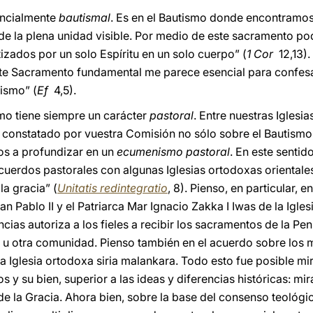
encialmente
bautismal
. Es en el Bautismo donde encontramo
o de la plena unidad visible. Por medio de este sacramento p
zados por un solo Espíritu en un solo cuerpo” (
1 Cor
12,13).
te Sacramento fundamental me parece esencial para confesar
tismo” (
Ef
4,5).
mo tiene siempre un carácter
pastoral
. Entre nuestras Iglesi
 constatado por vuestra Comisión no sólo sobre el Bautismo
s a profundizar en un
ecumenismo pastoral
. En este sentido
uerdos pastorales con algunas Iglesias ortodoxas orientales,
la gracia” (
Unitatis redintegratio
, 8). Pienso, en particular, 
n Pablo II y el Patriarca Mar Ignacio Zakka I Iwas de la Igles
as autoriza a los fieles a recibir los sacramentos de la Penit
 u otra comunidad. Pienso también en el acuerdo sobre los 
y la Iglesia ortodoxa siria malankara. Todo esto fue posible m
 y su bien, superior a las ideas y diferencias históricas: mi
de la Gracia. Ahora bien, sobre la base del consenso teológi