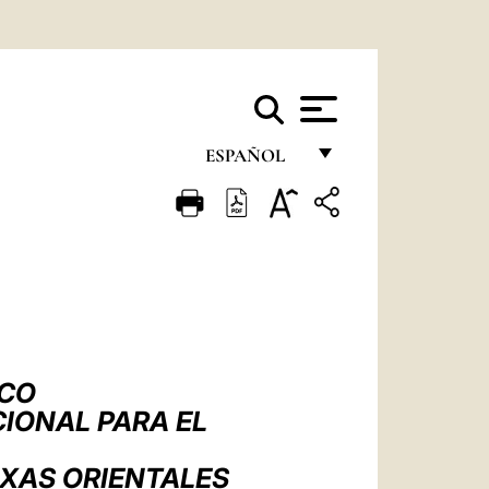
ESPAÑOL
FRANÇAIS
ENGLISH
ITALIANO
PORTUGUÊS
ESPAÑOL
SCO
DEUTSCH
CIONAL PARA EL
POLSKI
OXAS ORIENTALES