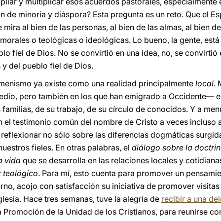
pliar y multiplicar esos acuerdos pastorales, especialmente
ón de minoría y diáspora? Esta pregunta es un reto. Que el Es
mira al bien de las personas, al bien de las almas, al bien de
 morales o teológicas o ideológicas. Lo bueno, la gente, está 
o fiel de Dios. No se convirtió en una idea, no, se convirt
y del pueblo fiel de Dios.
cumenismo ya existe como una realidad principalmente
local
.
Medio, pero también en los que han emigrado a Occidente— 
s familias, de su trabajo, de su círculo de conocidos. Y a me
en el testimonio común del nombre de Cristo a veces incluso a
eflexionar no sólo sobre las diferencias dogmáticas surgid
uestros fieles. En otras palabras, el
diálogo sobre la doctri
a vida
que se desarrolla en las relaciones locales y cotidiana
r teológico
. Para mí, esto cuenta para promover un pensamie
rno, acojo con satisfacción su iniciativa de promover visitas
lesia. Hace tres semanas, tuve la alegría de
recibir a una de
a Promoción de la Unidad de los Cristianos, para reunirse con 