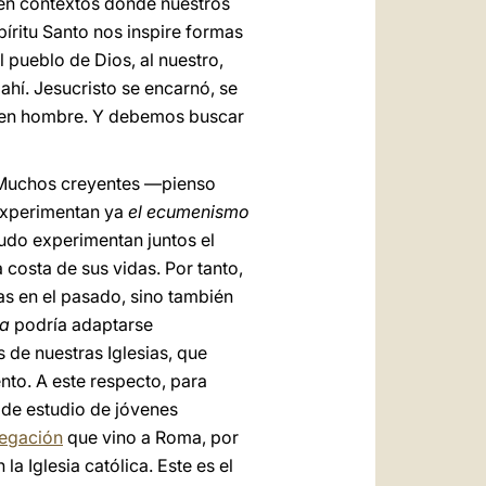
 en contextos donde nuestros
píritu Santo nos inspire formas
l pueblo de Dios, al nuestro,
ahí. Jesucristo se encarnó, se
ió en hombre. Y debemos buscar
 Muchos creyentes —pienso
experimentan ya
el ecumenismo
nudo experimentan juntos el
 costa de sus vidas. Por tanto,
as en el pasado, sino también
na
podría adaptarse
s de nuestras Iglesias, que
nto. A este respecto, para
 de estudio de jóvenes
legación
que vino a Roma, por
la Iglesia católica. Este es el