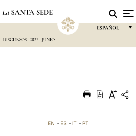
La
SANTA SEDE
ESPAÑOL
DISCURSOS
2022
JUNIO
FRANÇAIS
ENGLISH
ITALIANO
PORTUGUÊS
ESPAÑOL
DEUTSCH
POLSKI
العربيّة
EN
-
ES
-
IT
-
PT
中文