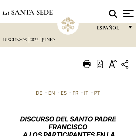
La
SANTA SEDE
ESPAÑOL
DISCURSOS
2022
JUNIO
FRANÇAIS
ENGLISH
ITALIANO
PORTUGUÊS
ESPAÑOL
DE
-
EN
-
ES
-
FR
-
IT
-
PT
DEUTSCH
POLSKI
DISCURSO DEL SANTO PADRE
العربيّة
FRANCISCO
A LOS PARTICIPANTES EN LA
中文