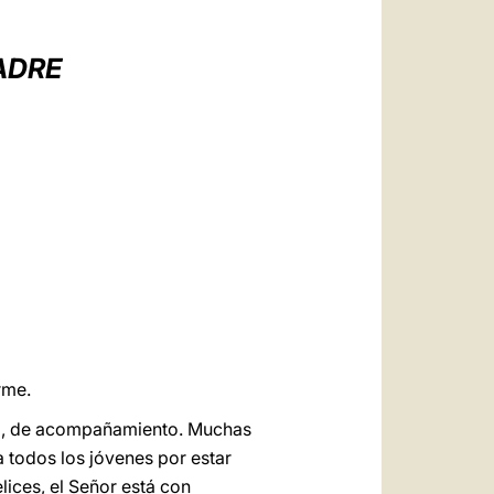
العربيّة
中文
ADRE
LATINE
rme.
da, de acompañamiento. Muchas
 todos los jóvenes por estar
ices, el Señor está con