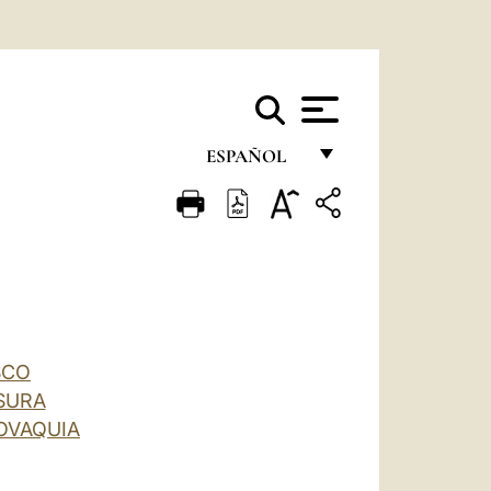
ESPAÑOL
FRANÇAIS
ENGLISH
ITALIANO
PORTUGUÊS
ESPAÑOL
SCO
SURA
DEUTSCH
LOVAQUIA
POLSKI