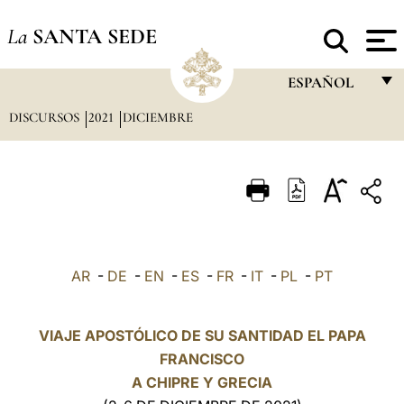
La
SANTA SEDE
ESPAÑOL
DISCURSOS
2021
DICIEMBRE
FRANÇAIS
ENGLISH
ITALIANO
PORTUGUÊS
ESPAÑOL
AR
-
DE
-
EN
-
ES
-
FR
-
IT
-
PL
-
PT
DEUTSCH
POLSKI
VIAJE APOSTÓLICO DE SU SANTIDAD EL PAPA
FRANCISCO
العربيّة
A CHIPRE Y GRECIA
中文