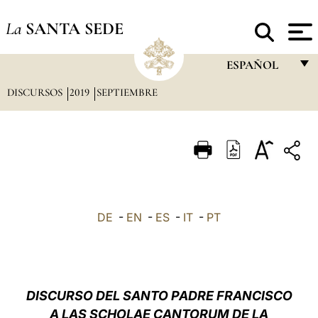
La
SANTA SEDE
ESPAÑOL
DISCURSOS
2019
SEPTIEMBRE
FRANÇAIS
ENGLISH
ITALIANO
PORTUGUÊS
ESPAÑOL
DE
-
EN
-
ES
-
IT
-
PT
DEUTSCH
POLSKI
العربيّة
DISCURSO DEL SANTO PADRE FRANCISCO
A LAS SCHOLAE CANTORUM DE LA
中文