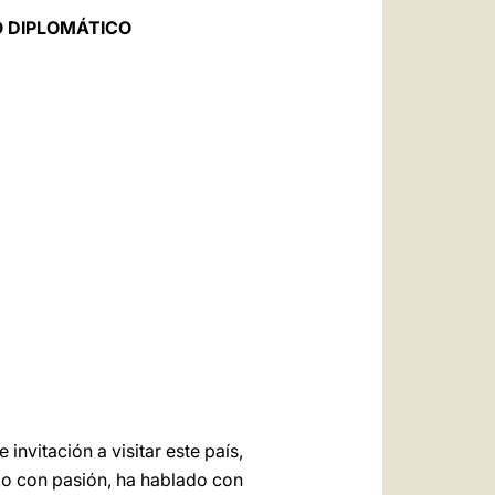
العربيّة
O DIPLOMÁTICO
中文
LATINE
nvitación a visitar este país,
do con pasión, ha hablado con