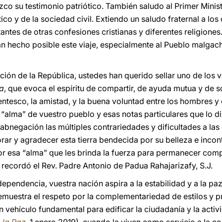
co su testimonio patriótico. También saludo al Primer Minis
o y de la sociedad civil. Extiendo un saludo fraternal a los
tantes de otras confesiones cristianas y diferentes religiones
an hecho posible este viaje, especialmente al Pueblo malgac
ción de la República, ustedes han querido sellar uno de los 
a
, que evoca el espíritu de compartir, de ayuda mutua y de so
ntesco, la amistad, y la buena voluntad entre los hombres y 
alma” de vuestro pueblo y esas notas particulares que lo dis
 abnegación las múltiples contrariedades y dificultades a las 
ar y agradecer esta tierra bendecida por su belleza e incont
r esa “alma” que les brinda la fuerza para permanecer com
 recordó el Rev. Padre Antonio de Padua Rahajarizafy, S.J.
dependencia, vuestra nación aspira a la estabilidad y a la p
muestra el respeto por la complementariedad de estilos y p
un vehículo fundamental para edificar la ciudadanía y la acti