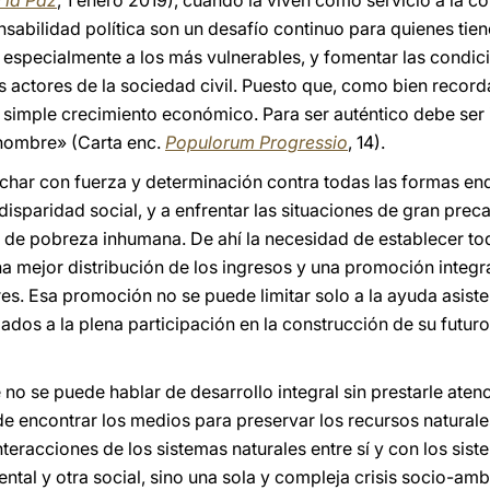
 la Paz
, 1 enero 2019), cuando la viven como servicio a la 
onsabilidad política son un desafío continuo para quienes tien
especialmente a los más vulnerables, y fomentar las condic
s actores de la sociedad civil. Puesto que, como bien record
 simple crecimiento económico. Para ser auténtico debe ser i
 hombre» (Carta enc.
Populorum Progressio
, 14).
 luchar con fuerza y determinación contra todas las formas e
isparidad social, y a enfrentar las situaciones de gran prec
de pobreza inhumana. De ahí la necesidad de establecer to
na mejor distribución de los ingresos y una promoción integra
s. Esa promoción no se puede limitar solo a la ayuda asiste
dos a la plena participación en la construcción de su futuro 
 se puede hablar de desarrollo integral sin prestarle aten
e encontrar los medios para preservar los recursos naturale
nteracciones de los sistemas naturales entre sí y con los sis
ntal y otra social, sino una sola y compleja crisis socio-amb