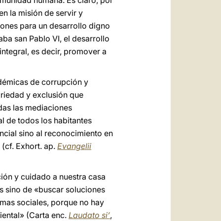
comunidad humana. Es claro, por
en la misión de servir y
iones para un desarrollo digno
aba san Pablo VI, el desarrollo
ntegral, es decir, promover a
ndémicas de corrupción y
ariedad y exclusión que
das las mediaciones
l de todos los habitantes
ncial sino al reconocimiento en
(cf. Exhort. ap.
Evangelii
ción y cuidado a nuestra casa
s sino de «buscar soluciones
temas sociales, porque no hay
iental» (Carta enc.
Laudato si’
,