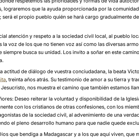
onde respetemos las prioridades y formas de vida autócto
, lograremos que la ayuda proporcionada por la comunidad i
ís; será el propio pueblo quién se hará cargo gradualmente d
l atención y respeto a la sociedad civil local, al pueblo loca
 la voz de los que no tienen voz así como las diversas armon
 siempre busca su unidad. Los invito a soñar en este camin
a.
a actitud de diálogo de vuestra conciudadana, la beata Vic
ita
, treinta años atrás. Su testimonio de amor a su tierra y tra
 Jesucristo, nos muestra el camino que también estamos llam
ores: Deseo reiterar la voluntad y disponibilidad de la Igle
anente con los cristianos de otras confesiones, con los miemb
tagonistas de la sociedad civil, al advenimiento de una verd
endo el pleno desarrollo humano para que nadie quede exclu
Dios que bendiga a Madagascar y a los que aquí viven, que 