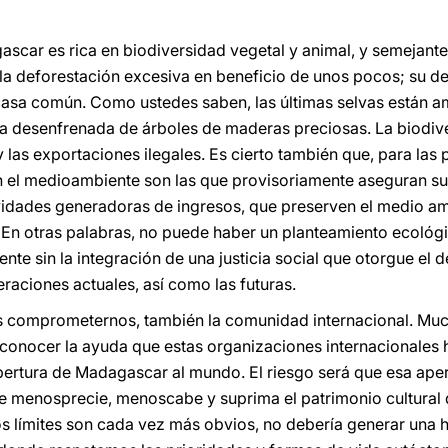
scar es rica en biodiversidad vegetal y animal, y semejante
r la deforestación excesiva en beneficio de unos pocos; su
a casa común. Como ustedes saben, las últimas selvas están 
 tala desenfrenada de árboles de maderas preciosas. La biodiv
y las exportaciones ilegales. Es cierto también que, para la
n el medioambiente son las que provisoriamente aseguran su
vidades generadoras de ingresos, que preserven el medio am
. En otras palabras, no puede haber un planteamiento ecológi
te sin la integración de una justicia social que otorgue el 
neraciones actuales, así como las futuras.
 comprometernos, también la comunidad internacional. Mu
conocer la ayuda que estas organizaciones internacionales 
 apertura de Madagascar al mundo. El riesgo será que esa ape
ue menosprecie, menoscabe y suprima el patrimonio cultural
s límites son cada vez más obvios, no debería generar una h