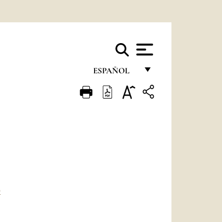
ESPAÑOL
FRANÇAIS
ENGLISH
ITALIANO
PORTUGUÊS
ESPAÑOL
DEUTSCH
O
POLSKI