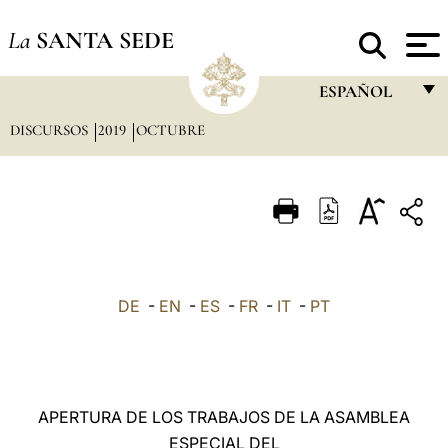
La
SANTA SEDE
ESPAÑOL
DISCURSOS
2019
OCTUBRE
FRANÇAIS
ENGLISH
ITALIANO
PORTUGUÊS
ESPAÑOL
DE
-
EN
-
ES
-
FR
-
IT
-
PT
DEUTSCH
POLSKI
العربيّة
APERTURA DE LOS TRABAJOS DE LA ASAMBLEA
ESPECIAL DEL
中文