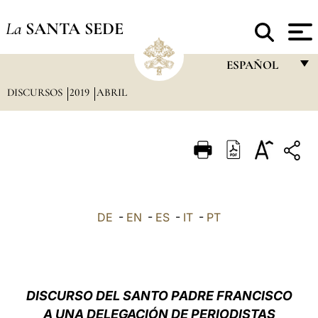
La
SANTA SEDE
ESPAÑOL
DISCURSOS
2019
ABRIL
FRANÇAIS
ENGLISH
ITALIANO
PORTUGUÊS
ESPAÑOL
DE
-
EN
-
ES
-
IT
-
PT
DEUTSCH
POLSKI
العربيّة
DISCURSO DEL SANTO PADRE FRANCISCO
A UNA DELEGACIÓN DE PERIODISTAS
中文