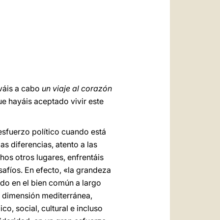
العربيّة
中文
LATINE
váis a cabo
un viaje al corazón
e hayáis aceptado vivir este
 esfuerzo político cuando está
s diferencias, atento a las
hos otros lugares, enfrentáis
safíos. En efecto, «la grandeza
ndo en el bien común a largo
la dimensión mediterránea,
o, social, cultural e incluso