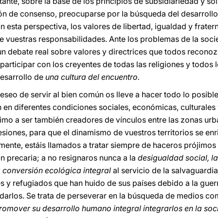
tante, sobre la base de los principios de subsidiariedad y so
ón de consenso, preocuparse por la búsqueda del desarrollo i
n esta perspectiva, los valores de libertad, igualdad y frate
 de vuestras responsabilidades. Ante los problemas de la soc
n debate real sobre valores y directrices que todos recono
 participar con los creyentes de todas las religiones y todo
desarrollo de
una cultura del encuentro.
deseo de servir al bien común os lleve a hacer todo lo posibl
 en diferentes condiciones sociales, económicas, culturales 
imo a ser también creadores de vínculos entre las zonas urb
fesiones, para que el dinamismo de vuestros territorios se e
lmente, estáis llamados a tratar siempre de haceros prójimo
n precaria; a no resignaros nunca a la
desigualdad social, la
 conversión ecológica integral
al servicio de la salvaguardi
 y refugiados que han huido de sus países debido a la guerra
darlos. Se trata de perseverar en la búsqueda de medios com
romover su desarrollo humano integral integrarlos en la so