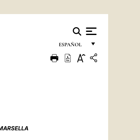
ESPAÑOL
FRANÇAIS
ENGLISH
ITALIANO
PORTUGUÊS
ESPAÑOL
DEUTSCH
 MARSELLA
POLSKI