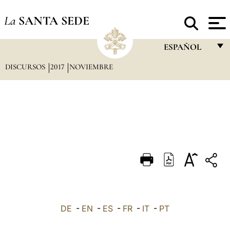
La
SANTA SEDE
ESPAÑOL
DISCURSOS
2017
NOVIEMBRE
FRANÇAIS
ENGLISH
ITALIANO
PORTUGUÊS
ESPAÑOL
DEUTSCH
POLSKI
العربيّة
DE
-
EN
-
ES
-
FR
-
IT
-
PT
中文