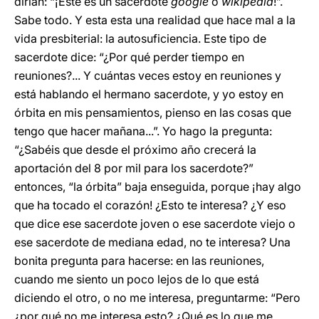
dirían: “¡Este es un sacerdote
google
o
wikipedia
!”.
Sabe todo. Y esta esta una realidad que hace mal a la
vida presbiterial: la autosuficiencia. Este tipo de
sacerdote dice: “¿Por qué perder tiempo en
reuniones?... Y cuántas veces estoy en reuniones y
está hablando el hermano sacerdote, y yo estoy en
órbita en mis pensamientos, pienso en las cosas que
tengo que hacer mañana...”. Yo hago la pregunta:
“¿Sabéis que desde el próximo año crecerá la
aportación del 8 por mil para los sacerdote?”
entonces, “la órbita” baja enseguida, porque ¡hay algo
que ha tocado el corazón! ¿Esto te interesa? ¿Y eso
que dice ese sacerdote joven o ese sacerdote viejo o
ese sacerdote de mediana edad, no te interesa? Una
bonita pregunta para hacerse: en las reuniones,
cuando me siento un poco lejos de lo que está
diciendo el otro, o no me interesa, preguntarme: “Pero
¿por qué no me interesa esto? ¿Qué es lo que me