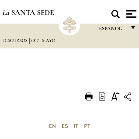
La
SANTA SEDE
ESPAÑOL
DISCURSOS
2017
MAYO
FRANÇAIS
ENGLISH
ITALIANO
PORTUGUÊS
ESPAÑOL
DEUTSCH
POLSKI
العربيّة
EN
-
ES
-
IT
-
PT
中文