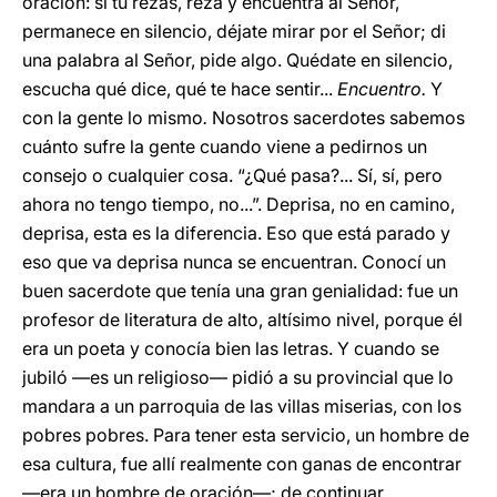
oración: si tú rezas, reza y encuentra al Señor,
permanece en silencio, déjate mirar por el Señor; di
una palabra al Señor, pide algo. Quédate en silencio,
escucha qué dice, qué te hace sentir...
Encuentro.
Y
con la gente lo mismo
.
Nosotros sacerdotes sabemos
cuánto sufre la gente cuando viene a pedirnos un
consejo o cualquier cosa. “¿Qué pasa?... Sí, sí, pero
ahora no tengo tiempo, no...”. Deprisa, no en camino,
deprisa, esta es la diferencia. Eso que está parado y
eso que va deprisa nunca se encuentran. Conocí un
buen sacerdote que tenía una gran genialidad: fue un
profesor de literatura de alto, altísimo nivel, porque él
era un poeta y conocía bien las letras. Y cuando se
jubiló —es un religioso— pidió a su provincial que lo
mandara a un parroquia de las villas miserias, con los
pobres pobres. Para tener esta servicio, un hombre de
esa cultura, fue allí realmente con ganas de encontrar
—era un hombre de oración—; de continuar