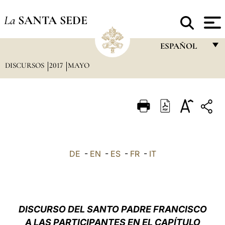
La
SANTA SEDE
ESPAÑOL
DISCURSOS
2017
MAYO
FRANÇAIS
ENGLISH
ITALIANO
PORTUGUÊS
ESPAÑOL
DE
-
EN
-
ES
-
FR
-
IT
DEUTSCH
POLSKI
العربيّة
DISCURSO DEL SANTO PADRE FRANCISCO
A LAS PARTICIPANTES EN EL CAPÍTULO
中文