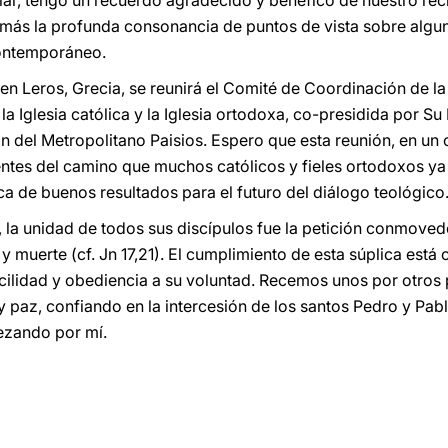
ar, tengo un recuerdo agradecido y benéfico de nuestro reci
más la profunda consonancia de puntos de vista sobre alguno
contemporáneo.
n Leros, Grecia, se reunirá el Comité de Coordinación de la
 la Iglesia católica y la Iglesia ortodoxa, co-presidida por Su
ón del Metropolitano Paisios. Espero que esta reunión, en un 
entes del camino que muchos católicos y fieles ortodoxos ya
ca de buenos resultados para el futuro del diálogo teológico
la unidad de todos sus discípulos fue la petición conmovedo
 muerte (cf. Jn 17,21). El cumplimiento de esta súplica está
cilidad y obediencia a su voluntad. Recemos unos por otros
 paz, confiando en la intercesión de los santos Pedro y Pa
rezando por mí.