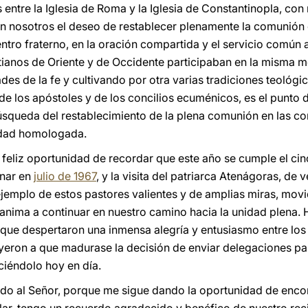
entre la Iglesia de Roma y la Iglesia de Constantinopla, con
 en nosotros el deseo de restablecer plenamente la comunión 
tro fraterno, en la oración compartida y el servicio común a
stianos de Oriente y de Occidente participaban en la misma m
es de la fe y cultivando por otra varias tradiciones teológic
e los apóstoles y de los concilios ecuménicos, es el punto d
búsqueda del restablecimiento de la plena comunión en las co
idad homologada.
feliz oportunidad de recordar que este año se cumple el cinc
anar en
julio de 1967
, y la visita del patriarca Atenágoras, d
jemplo de estos pastores valientes y de amplias miras, mov
s anima a continuar en nuestro camino hacia la unidad plena.
 que despertaron una inmensa alegría y entusiasmo entre los 
yeron a que madurase la decisión de enviar delegaciones par
iéndolo hoy en día.
do al Señor, porque me sigue dando la oportunidad de enc