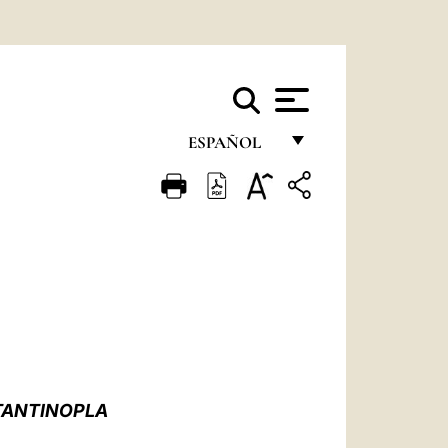
ESPAÑOL
FRANÇAIS
ENGLISH
ITALIANO
PORTUGUÊS
ESPAÑOL
DEUTSCH
TANTINOPLA
POLSKI