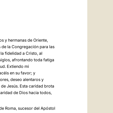
العربيّة
中文
LATINE
nos y hermanas de Oriente,
 de la Congregación para las
 fidelidad a Cristo, al
siglos, afrontando toda fatiga
tud. Extiendo mi
céis en su favor; y
ores, deseo alentaros y
s de Jesús. Esta caridad brota
 caridad de Dios hacia todos,
o de Roma, sucesor del Apóstol