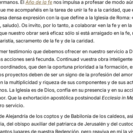
hermanos. El
Año de la fe
nos impulsa a profesar de modo aú
ue me acompañéis en la tarea de unir la fe a la caridad, que e
esa densa expresión con la que define a la Iglesia de Roma: «
, saludo). Os invito, por lo tanto, a colaborar «en la fe y en l
ue nuestro obrar será eficaz sólo si está arraigado en la fe, 
ristía, sacramento de la fe y de la caridad.
imer testimonio que debemos ofrecer en nuestro servicio a D
 acciones será fecunda. Continuad vuestra obra inteligente y
ordinados, que den la oportuna prioridad a la formación, e
os proyectos deben de ser un signo de la profesión del amor
, en la multiplicidad y riqueza de sus componentes y de sus a
. La Iglesia es de Dios, confía en su presencia y en su acci
mor. Que la exhortación apostólica postsinodal
Ecclesia in M
ro servicio.
de Alejandría de los coptos y de Babilonia de los caldeos, a
ria, del obispo auxiliar del patriarca de Jerusalén y del cust
antos lugares de nuestra Redención, pero reaviva en mí la vi