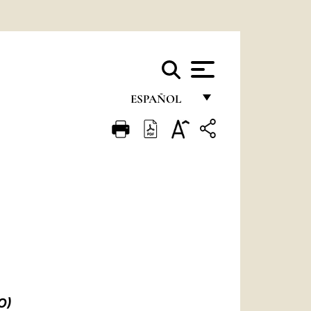
ESPAÑOL
FRANÇAIS
ENGLISH
ITALIANO
PORTUGUÊS
ESPAÑOL
DEUTSCH
POLSKI
O)