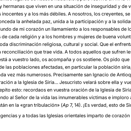
y hermanas que viven en una situación de inseguridad y de v
 inocentes y a los más débiles. A nosotros, los creyentes, se
nceda la anhelada paz, unida a la participación y a la solidar
undo de mi corazón un llamamiento a los responsables de l
es de cada religión y a los hombres y mujeres de buena volun
 toda discriminación religiosa, cultural y social. Que el enfr
a reconciliación que trae vida. A todos aquellos que sufren l
 está a vuestro lado, os acompaña y os sostiene. Os pido que
e las poblaciones afectadas, en particular la población siria,
da vez más numerosos. Precisamente san Ignacio de Antioquí
ión a la Iglesia de Siria… Jesucristo velará sobre ella y vu
epito esto: recordaos en vuestra oración de la Iglesia de Sir
endo al Señor de la vida las innumerables víctimas e imploro
án en la «gran tribulación» (
Ap
7, 14). ¡Es verdad, esto de Si
gencias y a todas las Iglesias orientales imparto de corazón 