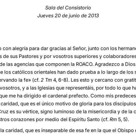
Sala del Consistorio
Jueves 20 de junio de 2013
o con alegría para dar gracias al Señor, junto con los herma
s de sus Pastores y por vosotros superiores y colaboradores
 de las agencias que componen la ROACO. Agradezco a Dios la
ue los católicos orientales han dado prueba a lo largo de los 
rvando la fe» (cf.
2 Tm
4, 6-8). Les esto y cercano con grati
sotros, y a las Iglesias que representáis, por todo lo que ha
que me ha dirigido el cardenal prefecto. Como mis predeces
a caridad, que es el único motivo de gloria para los discípulo
Cruz es su vértice, signo luminoso de la misericordia y de la
ros corazones por medio del Espíritu Santo (cf.
Rm
5, 5).
 la caridad, que es inseparable de esa fe en la que el Obisp