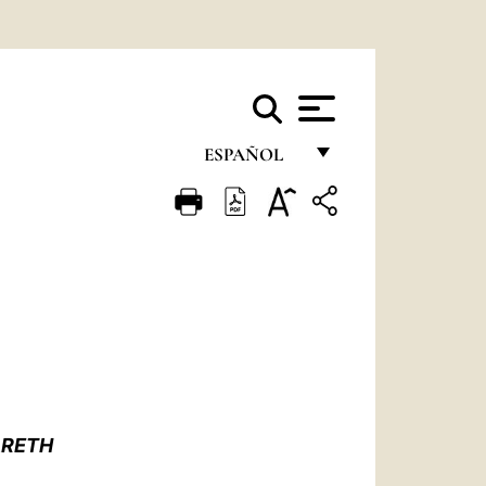
ESPAÑOL
FRANÇAIS
ENGLISH
ITALIANO
PORTUGUÊS
ESPAÑOL
DEUTSCH
ARETH
POLSKI