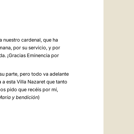
العربيّة
中文
LATINE
a nuestro cardenal, que ha
ana, por su servicio, y por
ida. ¡Gracias Eminencia por
su parte, pero todo va adelante
 a esta Villa Nazaret que tanto
 os pido que recéis por mí,
aría y bendición
)