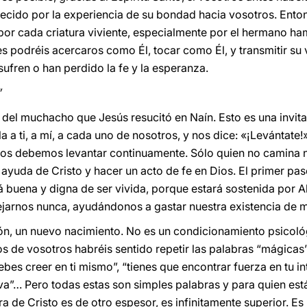
ecido por la experiencia de su bondad hacia vosotros. Entonc
or cada criatura viviente, especialmente por el hermano ham
 podréis acercaros como Él, tocar como Él, y transmitir su
ufren o han perdido la fe y la esperanza.
”
 del muchacho que Jesús resucitó en Naín. Esto es una invita
bla a ti, a mí, a cada uno de nosotros, y nos dice: «¡Levánta
nos debemos levantar continuamente. Sólo quien no camina 
ayuda de Cristo y hacer un acto de fe en Dios. El primer pas
á buena y digna de ser vivida, porque estará sostenida por 
ejarnos nunca, ayudándonos a gastar nuestra existencia de 
ón, un nuevo nacimiento. No es un condicionamiento psicoló
s de vosotros habréis sentido repetir las palabras “mágica
bes creer en ti mismo”, “tienes que encontrar fuerza en tu in
iva”… Pero todas estas son simples palabras y para quien e
a de Cristo es de otro espesor, es infinitamente superior. Es