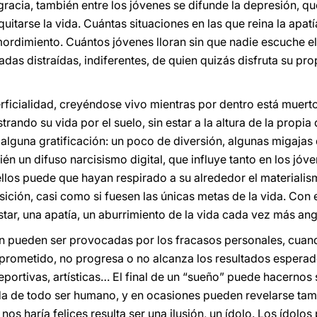
sgracia, también entre los jóvenes se difunde la depresión, 
 quitarse la vida. Cuántas situaciones en las que reina la apat
ordimiento. Cuántos jóvenes lloran sin que nadie escuche el 
das distraídas, indiferentes, de quien quizás disfruta su pr
rficialidad, creyéndose vivo mientras por dentro está muerto
trando su vida por el suelo, sin estar a la altura de la propi
 alguna gratificación: un poco de diversión, algunas migajas
n un difuso narcisismo digital, que influye tanto en los jóv
llos puede que hayan respirado a su alrededor el materialis
sición, casi como si fuesen las únicas metas de la vida. Con
tar, una apatía, un aburrimiento de la vida cada vez más ang
én pueden ser provocadas por los fracasos personales, cuan
rometido, no progresa o no alcanza los resultados esperad
eportivas, artísticas… El final de un “sueño” puede hacernos 
ida de todo ser humano, y en ocasiones pueden revelarse t
s haría felices resulta ser una ilusión, un ídolo. Los ídolo