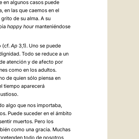
que en algunos casos puede
ía, en las que caemos en el
grito de su alma. A su
opia
happy hour
manteniéndose
 (cf.
Ap
3,1). Uno se puede
a dignidad. Todo se reduce a un
 de atención y de afecto por
enes como en los adultos.
mo de quien sólo piensa en
 el tiempo aparecerá
ustioso.
do algo que nos importaba,
os. Puede suceder en el ámbito
sentir muertos. Pero los
ambién como una gracia. Muchas
s pretenden todo de nosotros