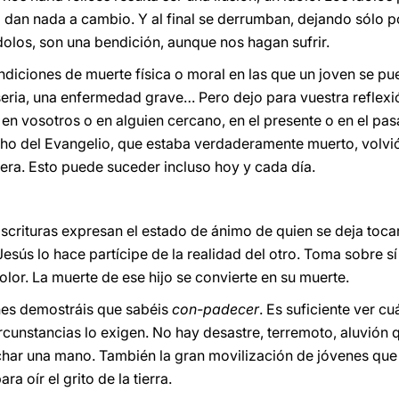
dan nada a cambio. Y al final se derrumban, dejando sólo p
 ídolos, son una bendición, aunque nos hagan sufrir.
diciones de muerte física o moral en las que un joven se pu
seria, una enfermedad grave… Pero dejo para vuestra reflex
en vosotros o en alguien cercano, en el presente o en el pa
 del Evangelio, que estaba verdaderamente muerto, volvió
iera. Esto puede suceder incluso hoy y cada día.
scrituras expresan el estado de ánimo de quien se deja tocar 
sús lo hace partícipe de la realidad del otro. Toma sobre sí l
lor. La muerte de ese hijo se convierte en su muerte.
nes demostráis que sabéis
con-padecer
. Es suficiente ver c
cunstancias lo exigen. No hay desastre, terremoto, aluvión 
char una mano. También la gran movilización de jóvenes que
a oír el grito de la tierra.