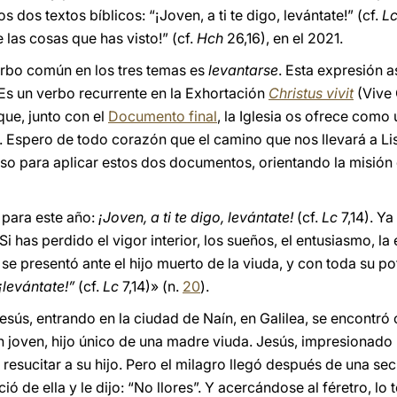
 dos textos bíblicos: “¡Joven, a ti te digo, levántate!” (cf.
L
 las cosas que has visto!” (cf.
Hch
26,16), en el 2021.
rbo común en los tres temas es
levantarse
. Esta expresión 
. Es un verbo recurrente en la Exhortación
Christus vivit
(Vive 
ue, junto con el
Documento final
, la Iglesia os ofrece como 
. Espero de todo corazón que el camino que nos llevará a L
so para aplicar estos dos documentos, orientando la misión
para este año:
¡Joven, a ti te digo, levántate!
(cf.
Lc
7,14). Ya
«Si has perdido el vigor interior, los sueños, el entusiasmo, l
se presentó ante el hijo muerto de la viuda, y con toda su p
 ¡levántate!”
(cf.
Lc
7,14)» (n.
20
).
sús, entrando en la ciudad de Naín, en Galilea, se encontró
 joven, hijo único de una madre viuda. Jesús, impresionado
e resucitar a su hijo. Pero el milagro llegó después de una se
ó de ella y le dijo: “No llores”. Y acercándose al féretro, lo 