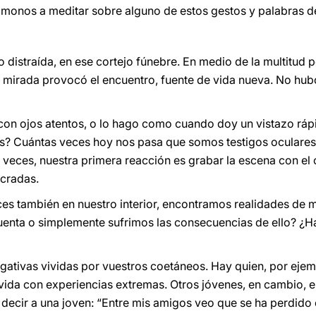
ámonos a meditar sobre alguno de estos gestos y palabras de
 distraída, en ese cortejo fúnebre. En medio de la multitud p
u mirada provocó el encuentro, fuente de vida nueva. No h
on ojos atentos, o lo hago como cuando doy un vistazo rápi
ales? Cuántas veces hoy nos pasa que somos testigos ocular
 veces, nuestra primera reacción es grabar la escena con el 
ucradas.
es también en nuestro interior, encontramos realidades de mue
uenta o simplemente sufrimos las consecuencias de ello? ¿
gativas vividas por vuestros coetáneos. Hay quien, por ejemp
vida con experiencias extremas. Otros jóvenes, en cambio, 
decir a una joven: “Entre mis amigos veo que se ha perdido e