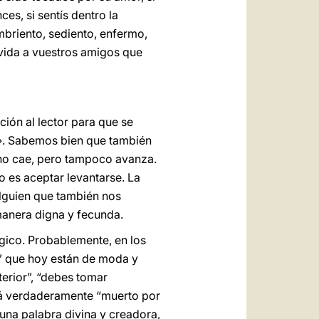
es, si sentís dentro la
briento, sediento, enfermo,
 vida a vuestros amigos que
ción al lector para que se
te!». Sabemos bien que también
no cae, pero tampoco avanza.
o es aceptar levantarse. La
Alguien que también nos
manera digna y fecunda.
gico. Probablemente, en los
s” que hoy están de moda y
terior”, “debes tomar
stá verdaderamente “muerto por
 una palabra divina y creadora,