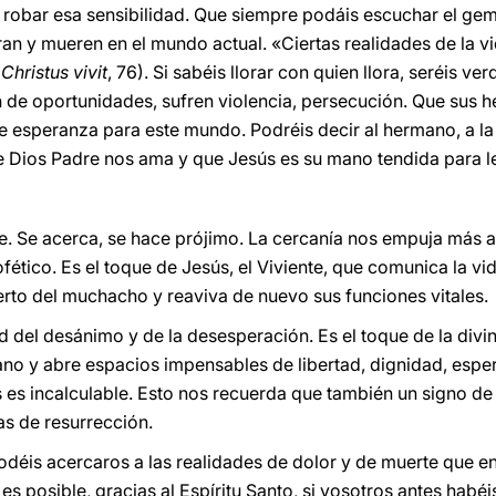
 robar esa sensibilidad. Que siempre podáis escuchar el gem
an y mueren en el mundo actual. «Ciertas realidades de la v
(
Christus vivit
,
76). Si sabéis llorar con quien llora, seréis 
de oportunidades, sufren violencia, persecución. Que sus he
de esperanza para este mundo. Podréis decir al hermano, a la
e Dios Padre nos ama y que Jesús es su mano tendida para l
e. Se acerca, se hace prójimo. La cercanía nos empuja más al
ofético. Es el toque de Jesús, el Viviente, que comunica la vi
erto del muchacho y reaviva de nuevo sus funciones vitales.
ad del desánimo y de la desesperación. Es el toque de la div
no y abre espacios impensables de libertad, dignidad, esper
 es incalculable. Esto nos recuerda que también un signo de 
as de resurrección.
odéis acercaros a las realidades de dolor y de muerte que en
s posible, gracias al Espíritu Santo, si vosotros antes habéi