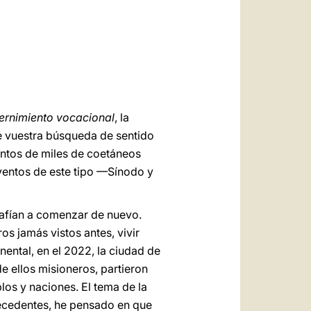
العربيّة
中文
LATINE
scernimiento vocacional
, la
e vuestra búsqueda de sentido
entos de miles de coetáneos
ventos de este tipo —Sínodo y
safían a comenzar de nuevo.
os jamás vistos antes, vivir
ental, en el 2022, la ciudad de
e ellos misioneros, partieron
los y naciones. El tema de la
recedentes, he pensado en que