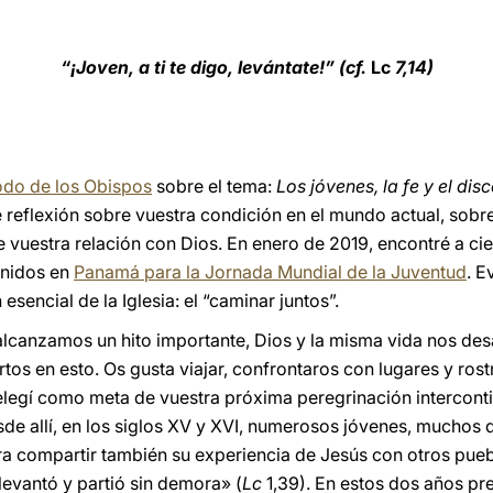
“¡Joven, a ti te digo, levántate!” (cf.
Lc
7,14)
odo de los Obispos
sobre el tema:
Los jóvenes, la fe y el di
 reflexión sobre vuestra condición en el mundo actual, sobr
e vuestra relación con Dios. En enero de 2019, encontré a ci
unidos en
Panamá para la Jornada Mundial de la Juventud
. E
encial de la Iglesia: el “caminar juntos”.
alcanzamos un hito importante, Dios y la misma vida nos de
tos en esto. Os gusta viajar, confrontaros con lugares y rostr
elegí como meta de vuestra próxima peregrinación intercontin
sde allí, en los siglos XV y XVI, numerosos jóvenes, muchos d
ra compartir también su experiencia de Jesús con otros pueb
levantó y partió sin demora» (
Lc
1,39). En estos dos años p