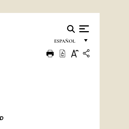
ESPAÑOL
FRANÇAIS
ENGLISH
ITALIANO
PORTUGUÊS
ESPAÑOL
DEUTSCH
UD
POLSKI