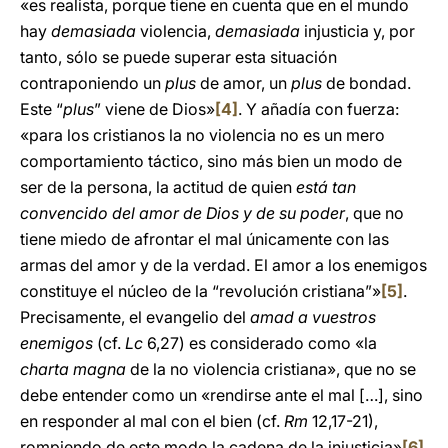
«es realista, porque tiene en cuenta que en el mundo
hay
demasiada
violencia,
demasiada
injusticia y, por
tanto, sólo se puede superar esta situación
contraponiendo un
plus
de amor, un
plus
de bondad.
Este “
plus
” viene de Dios»
[4]
. Y añadía con fuerza:
«para los cristianos la no violencia no es un mero
comportamiento táctico, sino más bien un modo de
ser de la persona, la actitud de quien
está tan
convencido del amor de Dios y de su poder
, que no
tiene miedo de afrontar el mal únicamente con las
armas del amor y de la verdad. El amor a los enemigos
constituye el núcleo de la “revolución cristiana”»
[5]
.
Precisamente, el evangelio del
amad a vuestros
enemigos
(cf.
Lc
6,27) es considerado como «la
charta magna
de la no violencia cristiana», que no se
debe entender como un «rendirse ante el mal […], sino
en responder al mal con el bien (cf.
Rm
12,17-21),
rompiendo de este modo la cadena de la injusticia»
[6]
.