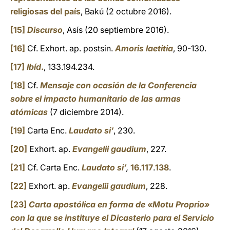
religiosas del país
, Bakú (2 octubre 2016).
[15]
Discurso
, Asís (20 septiembre 2016).
[16]
Cf. Exhort. ap. postsin.
Amoris laetitia
, 90-130.
[17]
Ibíd
.
, 133.194.234.
[18]
Cf.
Mensaje con ocasión de la Conferencia
sobre el impacto humanitario de las armas
atómicas
(7 diciembre 2014).
[19]
Carta Enc.
Laudato si’
, 230.
[20]
Exhort. ap.
Evangelii gaudium
, 227.
[21]
Cf. Carta Enc.
Laudato si’
,
16
.
117
.
138
.
[22]
Exhort. ap.
Evangelii gaudium
, 228.
[23]
Carta apostólica en forma de «Motu Proprio»
con la que se instituye el Dicasterio para el Servicio