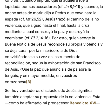
Mt
5,39). Cuando impidió que la adúltera fuera
lapidada por sus acusadores (cf.
Jn
8,1-11) y cuando, la
noche antes de morir, dijo a Pedro que envainara la
espada (cf.
Mt
26,52), Jesús trazó el camino de la no
violencia, que siguió hasta el final, hasta la cruz,
mediante la cual construyó la paz y destruyó la
enemistad (cf.
Ef
2,14-16). Por esto, quien acoge la
Buena Noticia de Jesús reconoce su propia violencia y
se deja curar por la misericordia de Dios,
convirtiéndose a su vez en instrumento de
reconciliación, según la exhortación de san Francisco
de Asís: «Que la paz que anunciáis de palabra la
tengáis, y en mayor medida, en vuestros
corazones»
[3]
.
Ser hoy verdaderos discípulos de Jesús significa
también aceptar su propuesta de la no violencia. Esta
—como ha afirmado mi predecesor
Benedicto XVI
—