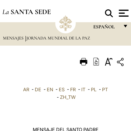
La
SANTA SEDE
ESPAÑOL
MENSAJES
JORNADA MUNDIAL DE LA PAZ
FRANÇAIS
ENGLISH
ITALIANO
PORTUGUÊS
ESPAÑOL
AR
-
DE
-
EN
-
ES
-
FR
-
IT
-
PL
-
PT
DEUTSCH
-
ZH_TW
POLSKI
العربيّة
MENSAJE DEL SANTO PADRE
中文