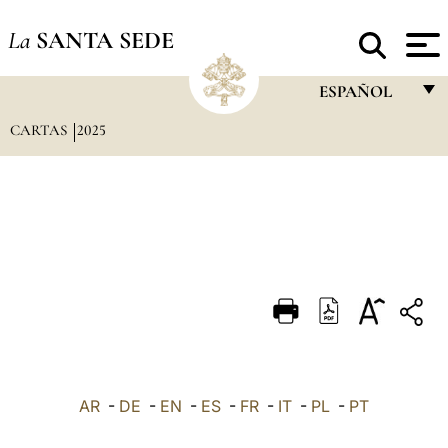
La
SANTA SEDE
ESPAÑOL
CARTAS
2025
FRANÇAIS
ENGLISH
ITALIANO
PORTUGUÊS
ESPAÑOL
DEUTSCH
POLSKI
العربيّة
AR
-
DE
-
EN
-
ES
-
FR
-
IT
-
PL
-
PT
中文