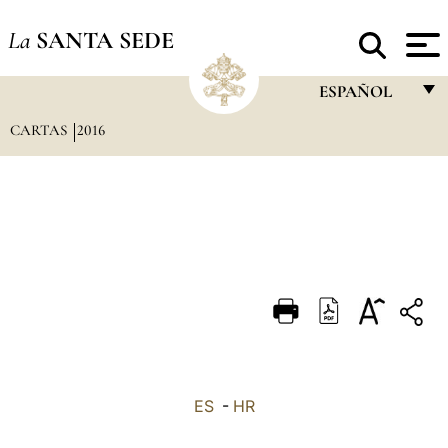
La
SANTA SEDE
ESPAÑOL
CARTAS
2016
FRANÇAIS
ENGLISH
ITALIANO
PORTUGUÊS
ESPAÑOL
DEUTSCH
POLSKI
العربيّة
ES
-
HR
中文