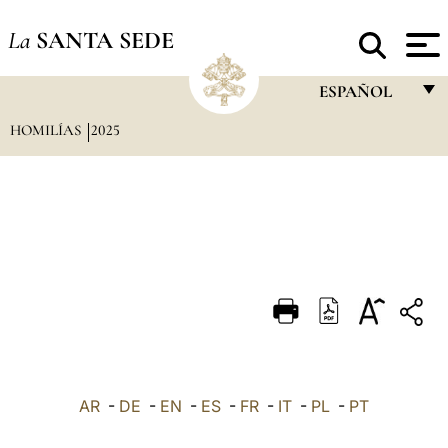
La
SANTA SEDE
ESPAÑOL
HOMILÍAS
2025
FRANÇAIS
ENGLISH
ITALIANO
PORTUGUÊS
ESPAÑOL
DEUTSCH
POLSKI
العربيّة
AR
-
DE
-
EN
-
ES
-
FR
-
IT
-
PL
-
PT
中文