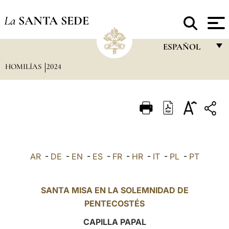
La
SANTA SEDE
ESPAÑOL
HOMILÍAS
2024
FRANÇAIS
ENGLISH
ITALIANO
PORTUGUÊS
ESPAÑOL
AR
-
DE
-
EN
-
ES
-
FR
-
HR
-
IT
-
PL
-
PT
DEUTSCH
POLSKI
SANTA MISA EN LA SOLEMNIDAD DE
PENTECOSTÉS
العربيّة
CAPILLA PAPAL
中文