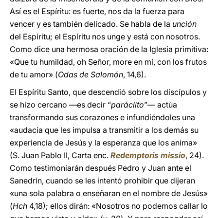
Así es el Espíritu: es fuerte, nos da la fuerza para
vencer y es también delicado. Se habla de la
unción
del Espíritu; el Espíritu nos unge y está con nosotros.
Como dice una hermosa oración de la Iglesia primitiva:
«Que tu humildad, oh Señor, more en mí, con los frutos
de tu amor» (
Odas de Salomón
, 14,6).
El Espíritu Santo, que descendió sobre los discípulos
y
se hizo cercano —es decir
“
paráclito
”— actúa
transformando sus corazones e infundiéndoles una
«audacia que les impulsa a transmitir a los demás su
experiencia de Jesús y la esperanza que los anima»
(S. Juan Pablo II, Carta enc.
Redemptoris missio
, 24).
Como testimoniarán después Pedro y Juan ante el
Sanedrín, cuando se les intentó prohibir que dijeran
«una sola palabra o enseñaran en el nombre de Jesús»
(
Hch
4,18); ellos dirán: «Nosotros no podemos callar lo