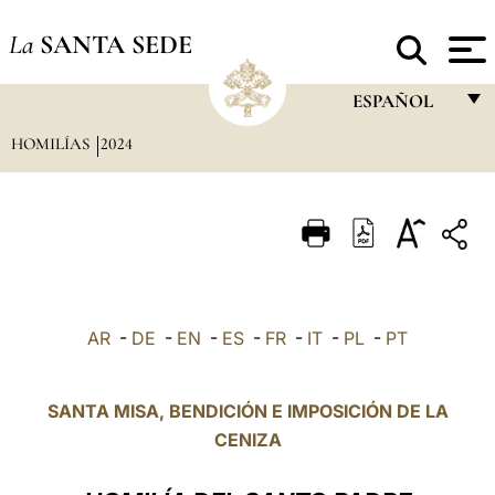
La
SANTA SEDE
ESPAÑOL
HOMILÍAS
2024
FRANÇAIS
ENGLISH
ITALIANO
PORTUGUÊS
ESPAÑOL
AR
-
DE
-
EN
-
ES
-
FR
-
IT
-
PL
-
PT
DEUTSCH
POLSKI
SANTA MISA, BENDICIÓN E IMPOSICIÓN DE LA
CENIZA
العربيّة
中文