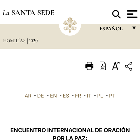
La
SANTA SEDE
ESPAÑOL
HOMILÍAS
2020
FRANÇAIS
ENGLISH
ITALIANO
PORTUGUÊS
ESPAÑOL
AR
-
DE
-
EN
-
ES
-
FR
-
IT
-
PL
-
PT
DEUTSCH
POLSKI
العربيّة
ENCUENTRO INTERNACIONAL DE ORACIÓN
POR LA PAZ:
中文