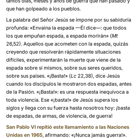
tantos días, meses y años de guerra que han pasado y
que han golpeado a los pueblos.
La palabra del Señor Jesús se impone por su sabiduría
profunda: «Envaina la espada —Él dice—: que todos
los que empuñan espada, a espada morirán» (
Mt
26,52). Aquellos que acometen con la espada, quizás
creyendo que resolverán rápidamente situaciones
difíciles, experimentarán la muerte que viene de la
espada sobre sí mismos, sobre sus seres queridos,
sobre sus países. «¡Basta!» (
Lc
22,38), dice Jesús
cuando los discípulos le mostraron dos espadas, antes
de la Pasión. «¡Basta!»: es una respuesta inequívoca a
toda violencia. Ese «¡basta!» de Jesús supera los
siglos y llega con su fuerza hasta nosotros hoy: ¡basta
de espadas, de armas, de violencia, de guerra!
San Pablo VI repitió este llamamiento a las Naciones
Unidas en 1965
, afirmando: «¡Nunca jamás guerra!».