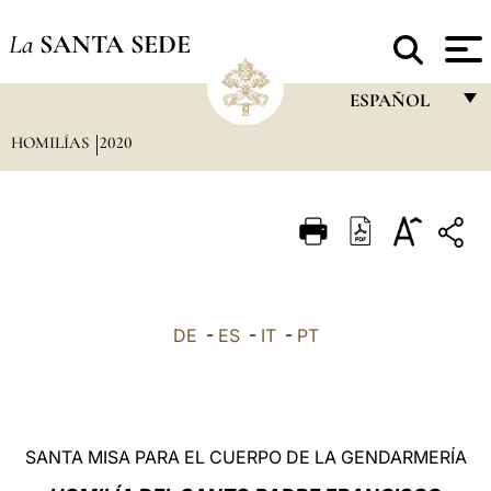
La
SANTA SEDE
ESPAÑOL
HOMILÍAS
2020
FRANÇAIS
ENGLISH
ITALIANO
PORTUGUÊS
ESPAÑOL
DE
-
ES
-
IT
-
PT
DEUTSCH
POLSKI
العربيّة
SANTA MISA PARA EL CUERPO DE LA GENDARMERÍA
中文