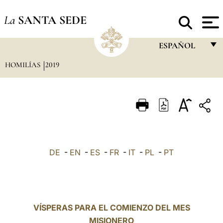
La
SANTA SEDE
ESPAÑOL
HOMILÍAS
2019
FRANÇAIS
ENGLISH
ITALIANO
PORTUGUÊS
ESPAÑOL
DE
-
EN
-
ES
-
FR
-
IT
-
PL
-
PT
DEUTSCH
POLSKI
العربيّة
VÍSPERAS PARA EL COMIENZO DEL MES
MISIONERO
中文