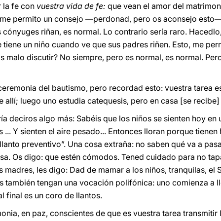
r la fe con
vuestra vida de fe:
que vean el amor del matrimoni
Y me permito un consejo —perdonad, pero os aconsejo esto—:
s cónyuges riñan, es normal. Lo contrario sería raro. Hacedl
e tiene un niño cuando ve que sus padres riñen. Esto, me per
¿Es malo discutir? No siempre, pero es normal, es normal. Pero
remonia del bautismo, pero recordad esto: vuestra tarea es t
 allí; luego uno estudia catequesis, pero en casa [se recibe] 
ría deciros algo más: Sabéis que los niños se sienten hoy en
... Y sienten el aire pesado... Entonces lloran porque tiene
 “llanto preventivo”. Una cosa extraña: no saben qué va a pasa
nsa. Os digo: que estén cómodos. Tened cuidado para no tapa
 madres, les digo: Dad de mamar a los niños, tranquilas, el S
s también tengan una vocación polifónica: uno comienza a llo
l final es un coro de llantos.
ia, en paz, conscientes de que es vuestra tarea transmitir l