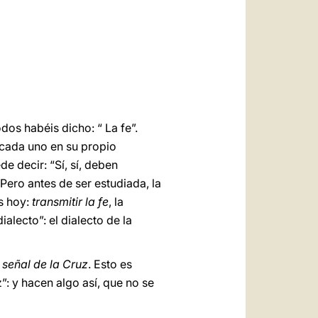
العربيّة
中文
LATINE
os habéis dicho: “ La fe”.
e, cada uno en su propio
e decir: “Sí, sí, deben
 Pero antes de ser estudiada, la
ís hoy:
transmitir la fe
, la
ialecto”: el dialecto de la
 señal de la Cruz
. Esto es
”: y hacen algo así, que no se