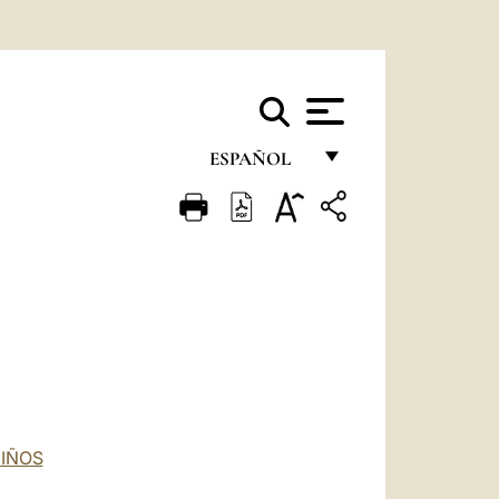
ESPAÑOL
FRANÇAIS
ENGLISH
ITALIANO
PORTUGUÊS
ESPAÑOL
DEUTSCH
NIÑOS
POLSKI