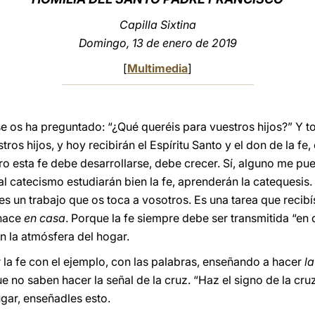
Capilla Sixtina
Domingo, 13 de enero de 2019
[
Multimedia
]
e os ha preguntado: “¿Qué queréis para vuestros hijos?” Y tod
estros hijos, y hoy recibirán el Espíritu Santo y el don de la f
o esta fe debe desarrollarse, debe crecer. Sí, alguno me pued
 al catecismo estudiarán bien la fe, aprenderán la catequesis.
 es un trabajo que os toca a vosotros. Es una tarea que recib
 hace
en casa
. Porque la fe siempre debe ser transmitida “en d
 en la atmósfera del hogar.
ir la fe con el ejemplo, con las palabras, enseñando a hacer
la
e no saben hacer la señal de la cruz. “Haz el signo de la cruz
ugar, enseñadles esto.