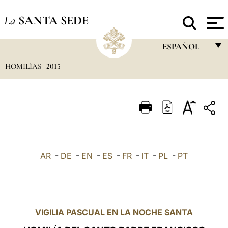
La
SANTA SEDE
ESPAÑOL
HOMILÍAS
2015
FRANÇAIS
ENGLISH
ITALIANO
PORTUGUÊS
ESPAÑOL
AR
-
DE
-
EN
-
ES
-
FR
-
IT
-
PL
-
PT
DEUTSCH
POLSKI
العربيّة
VIGILIA PASCUAL EN LA NOCHE SANTA
中文