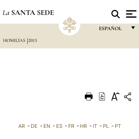
La
SANTA SEDE
ESPAÑOL
HOMILÍAS
2013
FRANÇAIS
ENGLISH
ITALIANO
PORTUGUÊS
ESPAÑOL
DEUTSCH
POLSKI
العربيّة
AR
-
DE
-
EN
-
ES
-
FR
-
HR
-
IT
-
PL
-
PT
中文