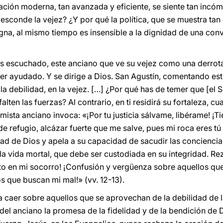
ización moderna, tan avanzada y eficiente, se siente tan inc
esconde la vejez? ¿Y por qué la política, que se muestra ta
igna, al mismo tiempo es insensible a la dignidad de una con
s escuchado, este anciano que ve su vejez como una derrot
ser ayudado. Y se dirige a Dios. San Agustín, comentando est
 debilidad, en la vejez. […] ¿Por qué has de temer que [el 
falten las fuerzas? Al contrario, en ti residirá su fortaleza,
mista anciano invoca: «¡Por tu justicia sálvame, libérame! ¡T
e refugio, alcázar fuerte que me salve, pues mi roca eres tú y
idad de Dios y apela a su capacidad de sacudir las conciencia
 la vida mortal, que debe ser custodiada en su integridad. Rez
nto en mi socorro! ¡Confusión y vergüenza sobre aquellos qu
s que buscan mi mal!» (vv. 12-13).
 caer sobre aquellos que se aprovechan de la debilidad de l
del anciano la promesa de la fidelidad y de la bendición de 