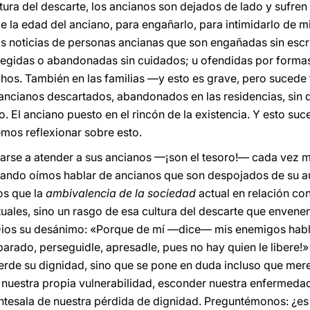
ltura del descarte, los ancianos son dejados de lado y sufren
e la edad del anciano, para engañarlo, para intimidarlo de
s noticias de personas ancianas que son engañadas sin esc
egidas o abandonadas sin cuidados; u ofendidas por formas
hos. También en las familias —y esto es grave, pero sucede
ancianos descartados, abandonados en las residencias, sin qu
o. El anciano puesto en el rincón de la existencia. Y esto su
mos reflexionar sobre esto.
arse a atender a sus ancianos —¡son el tesoro!— cada vez
ndo oímos hablar de ancianos que son despojados de su au
os que la
ambivalencia de la sociedad
actual en relación co
ales, sino un rasgo de esa cultura del descarte que envenen
 Dios su desánimo: «Porque de mí —dice— mis enemigos habla
arado, perseguidle, apresadle, pues no hay quien le libere!»
ierde su dignidad, sino que se pone en duda incluso que mere
uestra propia vulnerabilidad, esconder nuestra enfermedad,
tesala de nuestra pérdida de dignidad. Preguntémonos: ¿es