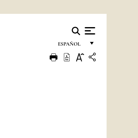
ESPAÑOL
FRANÇAIS
ENGLISH
ITALIANO
PORTUGUÊS
ESPAÑOL
DEUTSCH
POLSKI