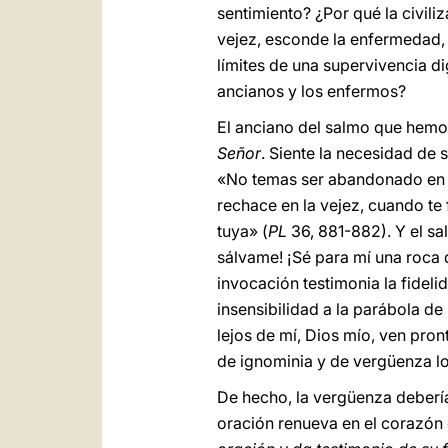
sentimiento? ¿Por qué la civil
vejez, esconde la enfermedad, 
límites de una supervivencia d
ancianos y los enfermos?
El anciano del salmo que hemo
Señor
. Siente la necesidad de 
«No temas ser abandonado en la
rechace en la vejez, cuando te 
tuya» (
PL
36, 881-882). Y el sal
sálvame! ¡Sé para mí una roca d
invocación testimonia la fidel
insensibilidad a la parábola de
lejos de mí, Dios mío, ven pro
de ignominia y de vergüenza lo
De hecho, la vergüenza debería
oración renueva en el corazón 