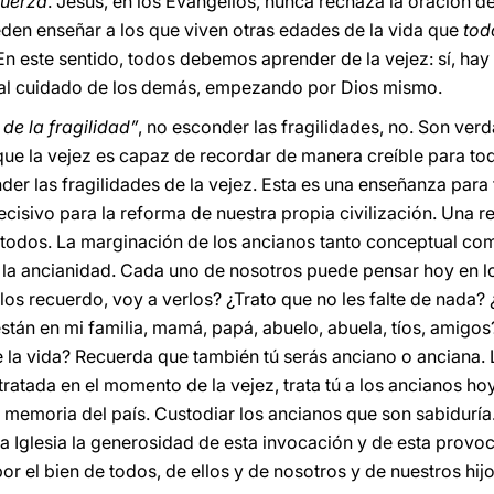
fuerza
. Jesús, en los Evangelios, nunca rechaza la oración d
eden enseñar a los que viven otras edades de la vida que
tod
 En este sentido, todos debemos aprender de la vejez: sí, hay
l cuidado de los demás, empezando por Dios mismo.
de la fragilidad”
, no esconder las fragilidades, no. Son ver
 que la vejez es capaz de recordar de manera creíble para to
der las fragilidades de la vejez. Esta es una enseñanza para
ecisivo para la reforma de nuestra propia civilización. Una 
 todos. La marginación de los ancianos tanto conceptual co
e la ancianidad. Cada uno de nosotros puede pensar hoy en lo
los recuerdo, voy a verlos? ¿Trato que no les falte de nada
están en mi familia, mamá, papá, abuelo, abuela, tíos, amigo
e la vida? Recuerda que también tú serás anciano o anciana. 
tratada en el momento de la vejez, trata tú a los ancianos hoy
 memoria del país. Custodiar los ancianos que son sabiduría
a Iglesia la generosidad de esta invocación y de esta provo
or el bien de todos, de ellos y de nosotros y de nuestros hijo