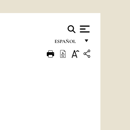
ESPAÑOL
FRANÇAIS
ENGLISH
ITALIANO
PORTUGUÊS
ESPAÑOL
DEUTSCH
POLSKI