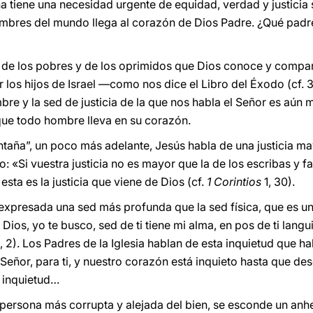
tiene una necesidad urgente de equidad, verdad y justicia 
ombres del mundo llega al corazón de Dios Padre. ¿Qué padre 
r de los pobres y de los oprimidos que Dios conoce y compa
 los hijos de Israel —como nos dice el Libro del Éxodo (cf. 
mbre y la sed de justicia de la que nos habla el Señor es aún
que todo hombre lleva en su corazón.
taña”, un poco más adelante, Jesús habla de una justicia m
: «Si vuestra justicia no es mayor que la de los escribas y fa
 esta es la justicia que viene de Dios (cf.
1 Corintios
1, 30).
expresada una sed más profunda que la sed física, que es un
 Dios, yo te busco, sed de ti tiene mi alma, en pos de ti langu
, 2). Los Padres de la Iglesia hablan de esta inquietud que h
 Señor, para ti, y nuestro corazón está inquieto hasta que des
a inquietud…
 persona más corrupta y alejada del bien, se esconde un anh