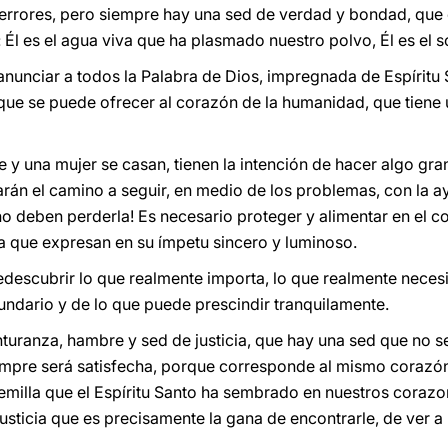
rores, pero siempre hay una sed de verdad y bondad, que es 
 Él es el agua viva que ha plasmado nuestro polvo, Él es el s
 anunciar a todos la Palabra de Dios, impregnada de Espíritu
 que se puede ofrecer al corazón de la humanidad, que tiene u
y una mujer se casan, tienen la intención de hacer algo gra
arán el camino a seguir, en medio de los problemas, con la a
no deben perderla! Es necesario proteger y alimentar en el c
a que expresan en su ímpetu sincero y luminoso.
descubrir lo que realmente importa, lo que realmente necesit
undario y de lo que puede prescindir tranquilamente.
turanza, hambre y sed de justicia, que hay una sed que no s
mpre será satisfecha, porque corresponde al mismo corazón 
semilla que el Espíritu Santo ha sembrado en nuestros corazo
 justicia que es precisamente la gana de encontrarle, de ver a