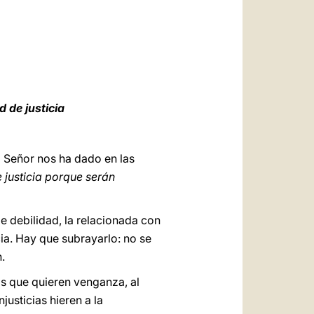
العربيّة
中文
LATINE
 de justicia
l Señor nos ha dado en las
 justicia porque serán
e debilidad, la relacionada con
cia. Hay que subrayarlo: no se
.
os que quieren venganza, al
usticias hieren a la