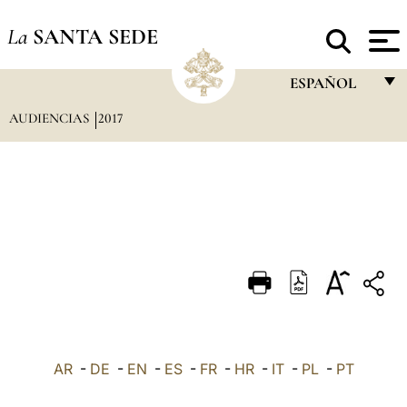
La
SANTA SEDE
ESPAÑOL
AUDIENCIAS
2017
FRANÇAIS
ENGLISH
ITALIANO
PORTUGUÊS
ESPAÑOL
DEUTSCH
POLSKI
العربيّة
AR
-
DE
-
EN
-
ES
-
FR
-
HR
-
IT
-
PL
-
PT
中文