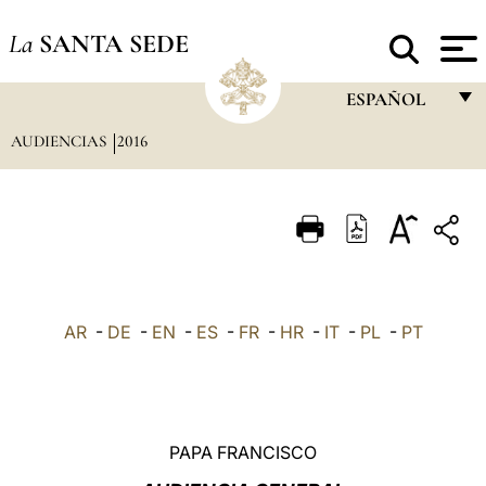
La
SANTA SEDE
ESPAÑOL
AUDIENCIAS
2016
FRANÇAIS
ENGLISH
ITALIANO
PORTUGUÊS
ESPAÑOL
AR
-
DE
-
EN
-
ES
-
FR
-
HR
-
IT
-
PL
-
PT
DEUTSCH
POLSKI
العربيّة
PAPA FRANCISCO
中文