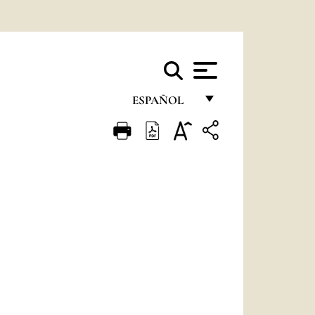
ESPAÑOL
FRANÇAIS
ENGLISH
ITALIANO
PORTUGUÊS
ESPAÑOL
DEUTSCH
POLSKI