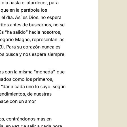
 día hasta el atardecer, para
que en la parábola los
el día. Así es Dios: no espera
itos antes de buscarnos, no se
ús “ha salido” hacia nosotros,
regorio Magno, representan las
19). Para su corazón nunca es
os busca y nos espera siempre,
dos con la misma “moneda”, que
pagados como los primeros,
a “dar a cada uno lo suyo, según
rendimientos, de nuestras
 hace con un amor
ios, centrándonos más en
, en vez de salir a cada hora