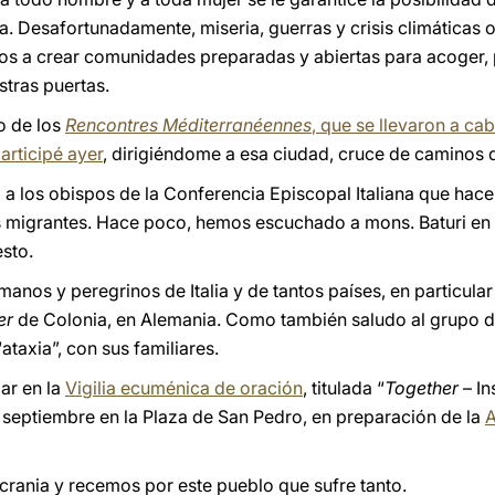
. Desafortunadamente, miseria, guerras y crisis climáticas o
os a crear comunidades preparadas y abiertas para acoger
stras puertas.
o de los
Rencontres Méditerranéennes
, que se llevaron a ca
articipé ayer
, dirigiéndome a esa ciudad, cruce de caminos d
a los obispos de la Conferencia Episcopal Italiana que hace
migrantes. Hace poco, hemos escuchado a mons. Baturi en t
sto.
anos y peregrinos de Italia y de tantos países, en particula
er
de Colonia, en Alemania. Como también saludo al grupo d
axia”, con sus familiares.
par en la
Vigilia ecuménica de oración
, titulada “
Together
– In
 septiembre en la Plaza de San Pedro, en preparación de la
A
rania y recemos por este pueblo que sufre tanto.