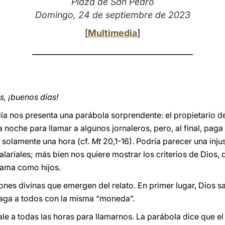
Plaza de San Pedro
Domingo, 24 de septiembre de 2023
[
Multimedia
]
________________________________________
, ¡buenos días!
 día nos presenta una parábola sorprendente: el propietario d
a noche para llamar a algunos jornaleros, pero, al final, pa
o solamente una hora (cf.
Mt
20,1-16). Podría parecer una injus
salariales; más bien nos quiere mostrar los criterios de Dios,
 ama como hijos.
s divinas que emergen del relato. En primer lugar, Dios sal
paga a todos con la misma “moneda”.
le a todas las horas para llamarnos. La parábola dice que el