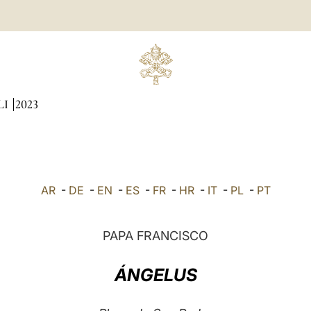
LI
2023
AR
-
DE
-
EN
-
ES
-
FR
-
HR
-
IT
-
PL
-
PT
PAPA FRANCISCO
ÁNGELUS