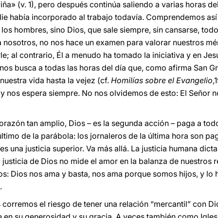
iña» (v.
1), pero después continúa saliendo a varias horas del
die había incorporado al trabajo todavía. Comprendemos así 
os hombres, sino Dios, que sale siempre, sin cansarse, todo 
a nosotros, no nos hace un examen para valorar nuestros mér
e; al contrario, Él a menudo ha tomado la iniciativa y en Jes
nos busca a todas las horas del día que, como afirma San G
nuestra vida hasta la vejez (cf.
Homilías sobre el Evangelio
,
 y nos espera siempre. No nos olvidemos de esto: El Señor n
orazón tan amplio, Dios – es la segunda acción – paga a to
último de la parábola: los jornaleros de la última hora son 
 es una justicia superior. Va más allá. La justicia humana dict
 justicia de Dios no mide el amor en la balanza de nuestros 
los: Dios nos ama y basta, nos ama porque somos hijos, y lo
.
corremos el riesgo de tener una relación “mercantil” con D
en su generosidad y su gracia. A veces también como Iglesia