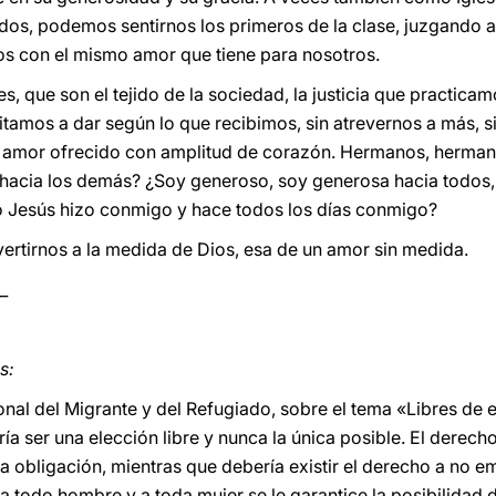
odos, podemos sentirnos los primeros de la clase, juzgando a
os con el mismo amor que tiene para nosotros.
s, que son el tejido de la sociedad, la justicia que practica
mitamos a dar según lo que recibimos, sin atrevernos a más, si
l amor ofrecido con amplitud de corazón. Hermanos, herma
lir hacia los demás? ¿Soy generoso, soy generosa hacia todos
 Jesús hizo conmigo y hace todos los días conmigo?
ertirnos a la medida de Dios, esa de un amor sin medida.
_
s:
onal del Migrante y del Refugiado, sobre el tema «Libres de e
a ser una elección libre y nunca la única posible. El derech
 obligación, mientras que debería existir el derecho a no e
 a todo hombre y a toda mujer se le garantice la posibilidad d