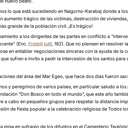
 el nuevo beato.
demos lo que está sucediendo en Nagorno-Karabaj donde a lo
n aumento trágico de las víctimas, destrucción de viviendas,
ás grande de la población civil. ¡Es trágico!
mamiento a los dirigentes de las partes en conflicto a “interve
ocente” (Enc.
Fratelli tutti
,
192). Que no piensen en resolver l
dose en entablar negociaciones sinceras con la ayuda de la 
 que sufren e invito a pedir la intercesión de los santos para
ciones del área del Mar Egeo, que hace dos días fueron sacu
s y peregrinos de varios países, en particular saludo a los 
ndación “Don Bosco en todo el mundo”, que este año tambié
ve a cabo en pequeños grupos para respetar la distancia imp
ión de fiesta popular a la celebración religiosa de Todos lo
a misa en sufragio de los difuntos en el Cementerio Teutónic