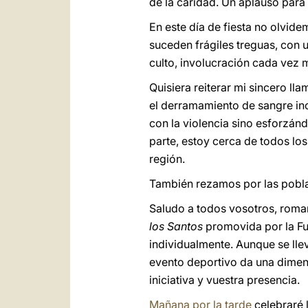
de la caridad. Un aplauso para
En este día de fiesta no olvi
suceden frágiles treguas, con u
culto, involucración cada vez m
Quisiera reiterar mi sincero lla
el derramamiento de sangre in
con la violencia sino esforzán
parte, estoy cerca de todos los
región.
También rezamos por las pobla
Saludo a todos vosotros, romano
los Santos
promovida por la Fu
individualmente. Aunque se lle
evento deportivo da una dimens
iniciativa y vuestra presencia.
Mañana por la tarde
celebraré l