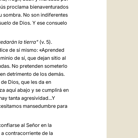
Jesús proclama bienaventurados
su sombra. No son indiferentes
suelo
de Dios. Y ese consuelo
edarán la tierra"
(v. 5).
dice de sí mismo: «Aprended
inio de sí, que dejan sitio al
andas. No pretenden someterlo
s en detrimento de los demás.
de Dios, que les da en
za aquí abajo y se cumplirá en
ay tanta agresividad...Y
 Necesitamos mansedumbre para
onfiarse al Señor en la
r a contracorriente de la