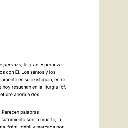
العربيّة
中文
LATINE
esperanza,
la gran esperanza
s con Él. Los santos y los
namente en su existencia, entre
hoy resuenan en la liturgia (cf.
refiero ahora a dos
). Parecen palabras
 sufrimiento son la muerte, la
a, frágil, débil y marcada por