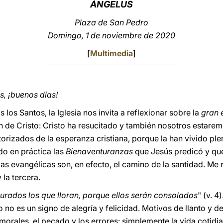
ÁNGELUS
Plaza de San Pedro
Domingo, 1 de noviembre de 2020
[
Multimedia
]
, ¡buenos días!
los Santos, la Iglesia nos invita a reflexionar sobre la
gran 
n de Cristo: Cristo ha resucitado y también nosotros estaremo
orizados de la esperanza cristiana, porque la han vivido ple
do en práctica las
Bienaventuranzas
que Jesús predicó y que 
as evangélicas son, en efecto, el camino de la santidad. Me 
la tercera.
urados los que lloran, porque ellos serán consolados
" (v. 4
o no es un signo de alegría y felicidad. Motivos de llanto y de
orales, el pecado y los errores: simplemente la vida cotidian