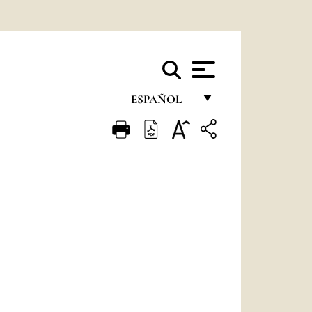
ESPAÑOL
FRANÇAIS
ENGLISH
ITALIANO
PORTUGUÊS
ESPAÑOL
DEUTSCH
POLSKI