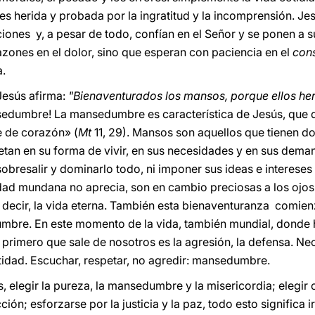
eces herida y probada por la ingratitud y la incomprensión. 
aciones y, a pesar de todo, confían en el Señor y se ponen a 
zones en el dolor, sino que esperan con paciencia en el
con
a.
Jesús afirma:
"Bienaventurados los mansos, porque ellos her
edumbre! La mansedumbre es característica de Jesús, que 
 de corazón» (
Mt
11, 29). Mansos son aquellos que tienen dom
petan en su forma de vivir, en sus necesidades y en sus dem
sobresalir y dominarlo todo, ni imponer sus ideas e interese
dad mundana no aprecia, son en cambio preciosas a los ojos 
es decir, la vida eterna. También esta bienaventuranza comien
umbre. En este momento de la vida, también mundial, donde h
lo primero que sale de nosotros es la agresión, la defensa.
tidad. Escuchar, respetar, no agredir: mansedumbre.
elegir la pureza, la mansedumbre y la misericordia; elegir c
ción; esforzarse por la justicia y la paz, todo esto significa i