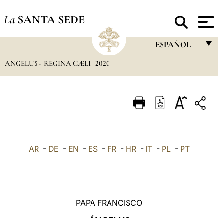
La
SANTA SEDE
ESPAÑOL
ANGELUS - REGINA CÆLI
2020
FRANÇAIS
ENGLISH
ITALIANO
PORTUGUÊS
ESPAÑOL
AR
-
DE
-
EN
-
ES
-
FR
-
HR
-
IT
-
PL
-
PT
DEUTSCH
POLSKI
العربيّة
PAPA FRANCISCO
中文