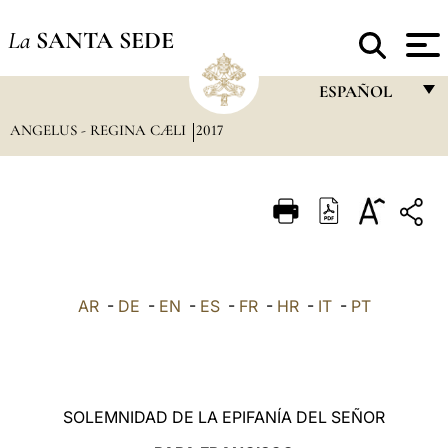
La
SANTA SEDE
ESPAÑOL
ANGELUS - REGINA CÆLI
2017
FRANÇAIS
ENGLISH
ITALIANO
PORTUGUÊS
ESPAÑOL
AR
-
DE
-
EN
-
ES
-
FR
-
HR
-
IT
-
PT
DEUTSCH
POLSKI
العربيّة
SOLEMNIDAD DE LA EPIFANÍA DEL SEÑOR
中文