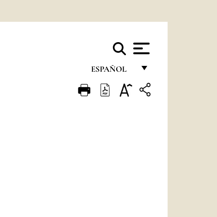
ESPAÑOL
FRANÇAIS
ENGLISH
ITALIANO
PORTUGUÊS
ESPAÑOL
DEUTSCH
POLSKI