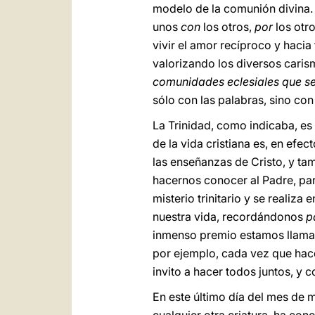
modelo de la comunión divina. 
unos
con
los otros,
por
los otr
vivir el amor recíproco y haci
valorizando los diversos carism
comunidades eclesiales que s
sólo con las palabras, sino con
La Trinidad, como indicaba, e
de la vida cristiana es, en efe
las enseñanzas de Cristo, y ta
hacernos conocer al Padre, para
misterio trinitario y se realiz
nuestra vida, recordándonos
p
inmenso premio estamos llamado
por ejemplo, cada vez que hacem
invito a hacer todos juntos, y c
En este último día del mes de