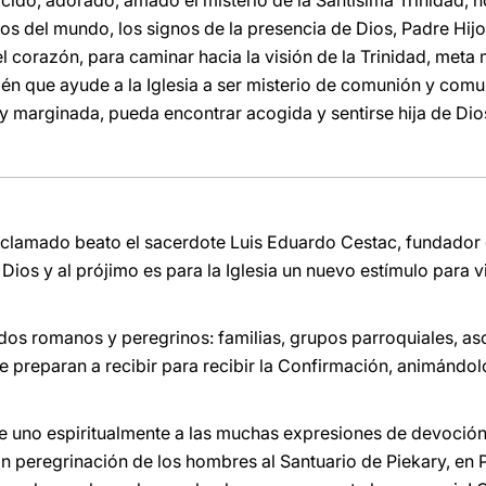
nocido, adorado, amado el misterio de la Santísima Trinidad, 
tos del mundo, los signos de la presencia de Dios, Padre Hij
 corazón, para caminar hacia la visión de la Trinidad, meta m
én que ayude a la Iglesia a ser misterio de comunión y comu
 marginada, pueda encontrar acogida y sentirse hija de Dio
clamado beato el sacerdote Luis Eduardo Cestac, fundador d
Dios y al prójimo es para la Iglesia un nuevo estímulo para vi
dos romanos y peregrinos: familias, grupos parroquiales, as
e preparan a recibir para recibir la Confirmación, animándolo
e uno espiritualmente a las muchas expresiones de devoción
 peregrinación de los hombres al Santuario de Piekary, en P