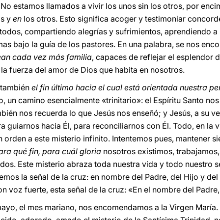
No estamos llamados a vivir los unos sin los otros, por enci
os y
en
los otros. Esto significa acoger y testimoniar concord
a todos, compartiendo alegrías y sufrimientos, aprendiendo a
as bajo la guía de los pastores. En una palabra, se nos enco
ean cada vez más familia
, capaces de reflejar el esplendor d
 la fuerza del amor de Dios que habita en nosotros.
s también
el fin último hacia el cual está orientada nuestra p
cto, un camino esencialmente «trinitario»: el Espíritu Santo n
mbién nos recuerda lo que Jesús nos enseñó; y Jesús, a su v
 guiarnos hacia Él, para reconciliarnos con Él. Todo, en la vi
a en orden a este misterio infinito. Intentemos pues, mantener
ara qué fin, para cuál gloria
nosotros existimos, trabajamos,
s. Este misterio abraza toda nuestra vida y todo nuestro s
os la señal de la cruz: en nombre del Padre, del Hijo y del 
on voz fuerte, esta señal de la cruz: «En el nombre del Padre, 
 mayo, el mes mariano, nos encomendamos a la Virgen María. 