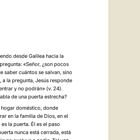
العربيّة
中文
LATINE
iendo desde Galilea hacia la
e pregunta: «Señor, ¿son pocos
e saber cuántos se salvan, sino
, a la pregunta, Jesús responde
ntrar y no podrán» (v. 24).
habla de una puerta estrecha?
del hogar doméstico, donde
r en la familia de Dios, en el
l es la puerta. Él es el paso
 puerta nunca está cerrada, está