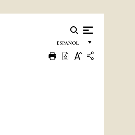
ESPAÑOL
FRANÇAIS
ENGLISH
ITALIANO
PORTUGUÊS
ESPAÑOL
DEUTSCH
POLSKI