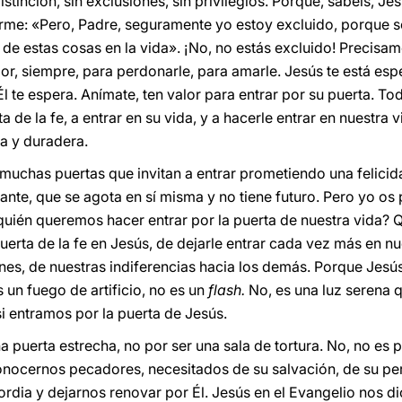
istinción, sin exclusiones, sin privilegios. Porque, sabéis, Je
rme: «Pero, Padre, seguramente yo estoy excluido, porque 
e estas cosas en la vida». ¡No, no estás excluido! Precisame
or, siempre, para perdonarle, para amarle. Jesús te está es
 te espera. Anímate, ten valor para entrar por su puerta. To
ta de la fe, a entrar en su vida, y a hacerle entrar en nuestra 
na y duradera.
 muchas puertas que invitan a entrar prometiendo una felic
ante, que se agota en sí misma y no tiene futuro. Pero yo os
quién queremos hacer entrar por la puerta de nuestra vida? Q
rta de la fe en Jesús, de dejarle entrar cada vez más en nue
es, de nuestras indiferencias hacia los demás. Porque Jesús
 un fuego de artificio, no es un
flash.
No, es una luz serena 
i entramos por la puerta de Jesús.
na puerta estrecha, no por ser una sala de tortura. No, no es
conocernos pecadores, necesitados de su salvación, de su per
rdia y dejarnos renovar por Él. Jesús en el Evangelio nos dic