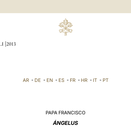
LI
2013
AR
-
DE
-
EN
-
ES
-
FR
-
HR
-
IT
-
PT
PAPA FRANCISCO
ÁNGELUS