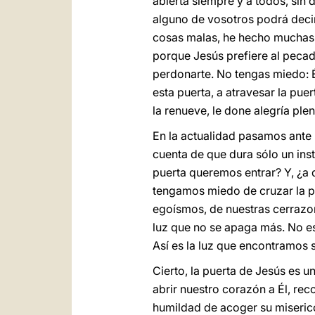
abierta siempre y a todos, sin d
alguno de vosotros podrá deci
cosas malas, he hecho muchas d
porque Jesús prefiere al pecad
perdonarte. No tengas miedo: Él
esta puerta, a atravesar la puer
la renueve, le done alegría ple
En la actualidad pasamos ante
cuenta de que dura sólo un inst
puerta queremos entrar? Y, ¿a 
tengamos miedo de cruzar la pue
egoísmos, de nuestras cerrazon
luz que no se apaga más. No es
Así es la luz que encontramos s
Cierto, la puerta de Jesús es u
abrir nuestro corazón a Él, re
humildad de acoger su miserico