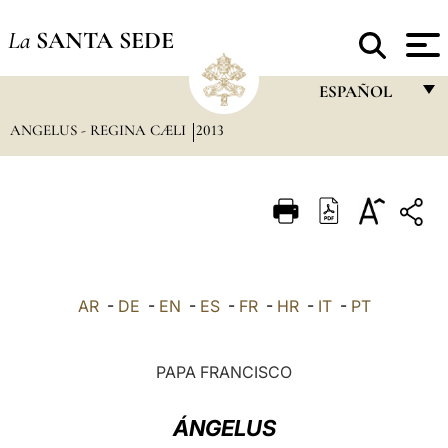
La
SANTA SEDE
ESPAÑOL
ANGELUS - REGINA CÆLI
2013
FRANÇAIS
ENGLISH
ITALIANO
PORTUGUÊS
ESPAÑOL
AR
-
DE
-
EN
-
ES
-
FR
-
HR
-
IT
-
PT
DEUTSCH
POLSKI
PAPA FRANCISCO
العربيّة
ÁNGELUS
中文