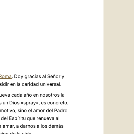
العربيّة
中文
LATINE
e Roma
. Doy gracias al Señor y
idir en la caridad universal.
nueva cada año en nosotros la
s un Dios «spray», es concreto,
motivo, sino el amor del Padre
 del Espíritu que renueva al
 amar, a darnos a los demás
ino de la vida.