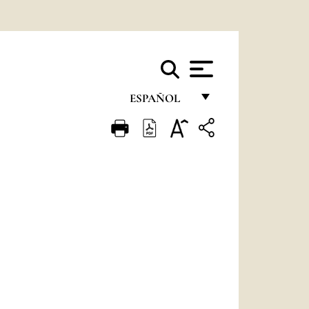
ESPAÑOL
FRANÇAIS
ENGLISH
ITALIANO
PORTUGUÊS
ESPAÑOL
DEUTSCH
POLSKI