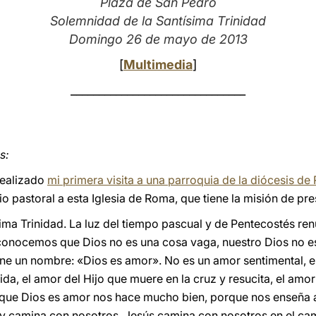
Plaza de San Pedro
Solemnidad de la Santísima Trinidad
Domingo 26 de mayo de 2013
[
Multimedia
]
_______________________________
s:
realizado
mi primera visita a una parroquia de la diócesis d
o pastoral a esta Iglesia de Roma, que tiene la misión de pres
ima Trinidad. La luz del tiempo pascual y de Pentecostés re
 reconocemos que Dios no es una cosa vaga, nuestro Dios no e
iene un nombre: «Dios es amor». No es un amor sentimental, e
ida, el amor del Hijo que muere en la cruz y resucita, el amor
que Dios es amor nos hace mucho bien, porque nos enseña a
y camina con nosotros. Jesús camina con nosotros en el cam