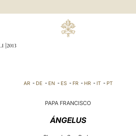
LI
2013
AR
-
DE
-
EN
-
ES
-
FR
-
HR
-
IT
-
PT
PAPA FRANCISCO
ÁNGELUS