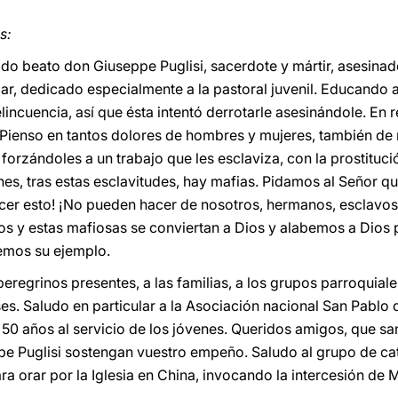
s:
do beato don Giuseppe Puglisi, sacerdote y mártir, asesinad
lar, dedicado especialmente a la pastoral juvenil. Educando a
lincuencia, así que ésta intentó derrotarle asesinándole. En r
 Pienso en tantos dolores de hombres y mujeres, también de
 forzándoles a un trabajo que les esclaviza, con la prostitu
nes, tras estas esclavitudes, hay mafias. Pidamos al Señor q
cer esto! ¡No pueden hacer de nosotros, hermanos, esclavos
s y estas mafiosas se conviertan a Dios y alabemos a Dios p
remos su ejemplo.
eregrinos presentes, a las familias, a los grupos parroquiales
s. Saludo en particular a la Asociación nacional San Pablo d
 50 años al servicio de los jóvenes. Queridos amigos, que san
e Puglisi sostengan vuestro empeño. Saludo al grupo de cat
 orar por la Iglesia en China, invocando la intercesión de M