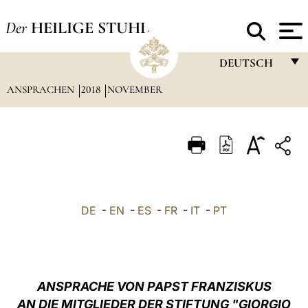
Der
HEILIGE STUHL
DEUTSCH
ANSPRACHEN
2018
NOVEMBER
FRANÇAIS
ENGLISH
ITALIANO
PORTUGUÊS
ESPAÑOL
DE
-
EN
-
ES
-
FR
-
IT
-
PT
DEUTSCH
POLSKI
العربيّة
ANSPRACHE VON PAPST FRANZISKUS
AN DIE MITGLIEDER DER STIFTUNG
"GIORGIO
中文