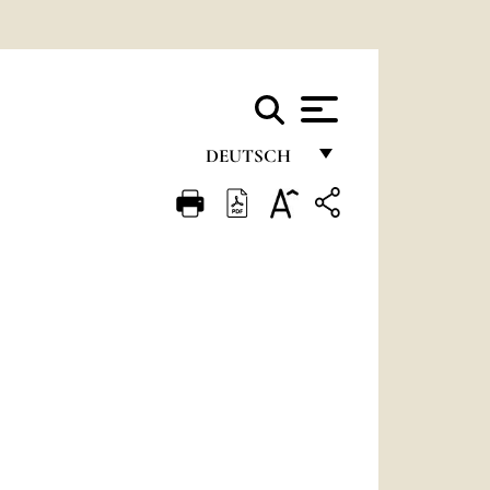
DEUTSCH
FRANÇAIS
ENGLISH
ITALIANO
PORTUGUÊS
ESPAÑOL
DEUTSCH
POLSKI