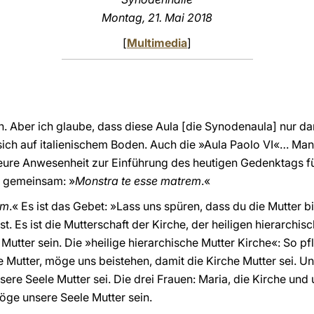
Montag, 21. Mai 2018
[
Multimedia
]
. Aber ich glaube, dass diese Aula [die Synodenaula] nur dan
 sich auf italienischem Boden. Auch die »Aula Paolo VI«… Man s
eure Anwesenheit zur Einführung des heutigen Gedenktags für
e gemeinsam: »
Monstra te esse matrem
.«
em
.« Es ist das Gebet: »Lass uns spüren, dass du die Mutter bis
t. Es ist die Mutterschaft der Kirche, der heiligen hierarchisc
utter sein. Die »heilige hierarchische Mutter Kirche«: So pfl
e Mutter, möge uns beistehen, damit die Kirche Mutter sei. U
ere Seele Mutter sei. Die drei Frauen: Maria, die Kirche und u
öge unsere Seele Mutter sein.