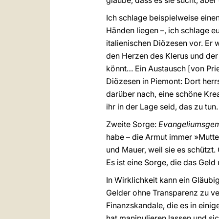
glaube, dass es sie sucht, aber 
Ich schlage beispielweise eine
Händen liegen –, ich schlage 
italienischen Diözesen vor. Er 
den Herzen des Klerus und de
könnt… Ein Austausch [von Pri
Diözesen in Piemont: Dort her
darüber nach, eine schöne Krea
ihr in der Lage seid, das zu tun.
Zweite Sorge:
Evangeliumsgem
habe – die Armut immer »Mutter«
und Mauer, weil sie es schützt.
Es ist eine Sorge, die das Geld 
In Wirklichkeit kann ein Gläubi
Gelder ohne Transparenz zu verw
Finanzskandale, die es in einig
hat manipulieren lassen und sic