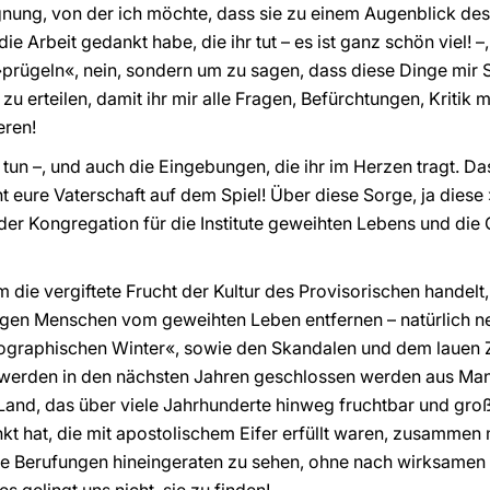
nung, von der ich möchte, dass sie zu einem Augenblick des
ie Arbeit gedankt habe, die ihr tut – es ist ganz schön viel! 
 »prügeln«, nein, sondern um zu sagen, dass diese Dinge mir 
erteilen, damit ihr mir alle Fragen, Befürchtungen, Kritik mit
eren!
 tun –, und auch die Eingebungen, die ihr im Herzen tragt. Da
eht eure Vaterschaft auf dem Spiel! Über diese Sorge, ja dies
er Kongregation für die Institute geweihten Lebens und die 
um die vergiftete Frucht der Kultur des Provisorischen handel
jungen Menschen vom geweihten Leben entfernen – natürlich 
raphischen Winter«, sowie den Skandalen und dem lauen Ze
 werden in den nächsten Jahren geschlossen werden aus Mang
s Land, das über viele Jahrhunderte hinweg fruchtbar und gro
kt hat, die mit apostolischem Eifer erfüllt waren, zusammen 
die Berufungen hineingeraten zu sehen, ohne nach wirksamen 