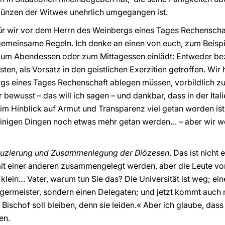
Münzen der Witwe« unehrlich umgegangen ist.
für wir vor dem Herrn des Weinbergs eines Tages Rechenscha
emeinsame Regeln. Ich denke an einen von euch, zum Beispiel 
zum Abendessen oder zum Mittagessen einlädt: Entweder bez
esten, als Vorsatz in den geistlichen Exerzitien getroffen. Wir
gs eines Tages Rechenschaft ablegen müssen, vorbildlich zu
 bewusst – das will ich sagen – und dankbar, dass in der Ita
 im Hinblick auf Armut und Transparenz viel getan worden ist
einigen Dingen noch etwas mehr getan werden… – aber wir 
uzierung und Zusammenlegung der Diözesen
. Das ist nicht 
e mit einer anderen zusammengelegt werden, aber die Leute 
 klein… Vater, warum tun Sie das? Die Universität ist weg; e
rgermeister, sondern einen Delegaten; und jetzt kommt auch
ischof soll bleiben, denn sie leiden.« Aber ich glaube, dass
en.