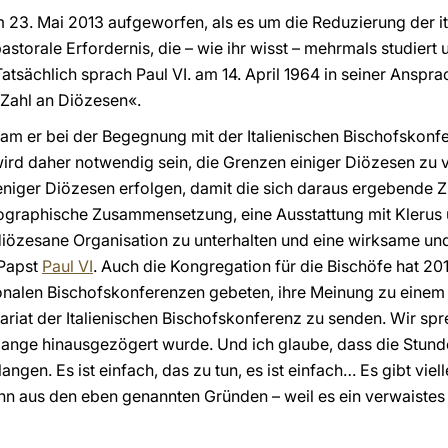
m 23. Mai 2013 aufgeworfen, als es um die Reduzierung der i
pastorale Erfordernis, die – wie ihr wisst – mehrmals studier
tsächlich sprach Paul VI. am 14. April 1964 in seiner Ansp
 Zahl an Diözesen«.
kam er bei der Begegnung mit der Italienischen Bischofskonf
ird daher notwendig sein, die Grenzen einiger Diözesen zu 
iger Diözesen erfolgen, damit die sich daraus ergebende Z
mographische Zusammensetzung, eine Ausstattung mit Klerus 
 diözesane Organisation zu unterhalten und eine wirksame und
 Papst
Paul VI
. Auch die Kongregation für die Bischöfe hat 20
onalen Bischofskonferenzen gebeten, ihre Meinung zu einem 
riat der Italienischen Bischofskonferenz zu senden. Wir spre
lange hinausgezögert wurde. Und ich glaube, dass die Stun
gen. Es ist einfach, das zu tun, es ist einfach… Es gibt viell
ann aus den eben genannten Gründen – weil es ein verwaistes 