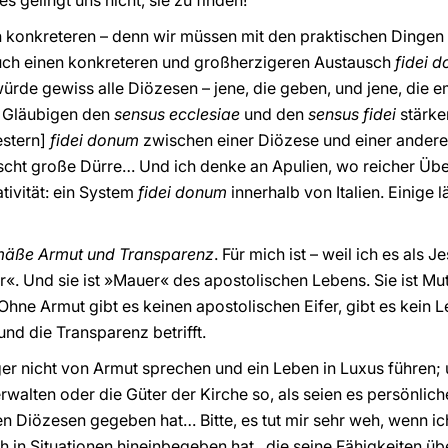
es gelingt uns nicht, sie zu finden!
n konkreteren – denn wir müssen mit den praktischen Dingen 
euch einen konkreteren und großherzigeren Austausch
fidei 
würde gewiss alle Diözesen – jene, die geben, und jene, die 
r Gläubigen den
sensus ecclesiae
und den
sensus fidei
stärke
estern]
fidei donum
zwischen einer Diözese und einer anderen
rscht große Dürre… Und ich denke an Apulien, wo reicher Übe
tivität: ein System
fidei donum
innerhalb von Italien. Einige
äße Armut und Transparenz
. Für mich ist – weil ich es als J
. Und sie ist »Mauer« des apostolischen Lebens. Sie ist Mutte
 Ohne Armut gibt es keinen apostolischen Eifer, gibt es kein
und die Transparenz betrifft.
ger nicht von Armut sprechen und ein Leben in Luxus führen; 
alten oder die Güter der Kirche so, als seien es persönliche
en Diözesen gegeben hat… Bitte, es tut mir sehr weh, wenn ich
h in Situationen hineinbegeben hat, die seine Fähigkeiten üb