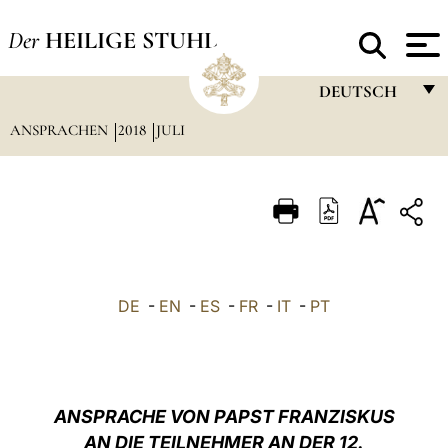
Der
HEILIGE STUHL
DEUTSCH
ANSPRACHEN
2018
JULI
FRANÇAIS
ENGLISH
ITALIANO
PORTUGUÊS
ESPAÑOL
DE
-
EN
-
ES
-
FR
-
IT
-
PT
DEUTSCH
POLSKI
العربيّة
ANSPRACHE VON PAPST FRANZISKUS
AN DIE TEILNEHMER AN DER 12.
中文