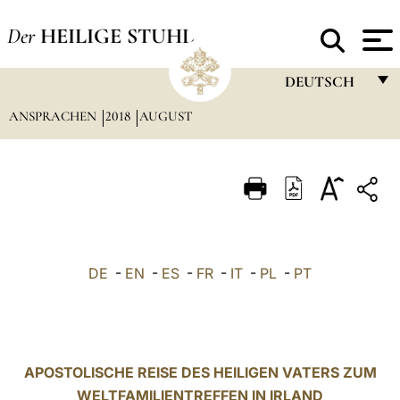
Der
HEILIGE STUHL
DEUTSCH
ANSPRACHEN
2018
AUGUST
FRANÇAIS
ENGLISH
ITALIANO
PORTUGUÊS
ESPAÑOL
DE
-
EN
-
ES
-
FR
-
IT
-
PL
-
PT
DEUTSCH
POLSKI
العربيّة
APOSTOLISCHE REISE DES HEILIGEN VATERS ZUM
WELTFAMILIENTREFFEN IN IRLAND
中文