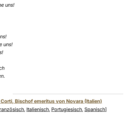
he uns!
ns!
e uns!
s!
ich
en.
Corti, Bischof emeritus von Novara (Italien)
ranzösisch
,
Italienisch
,
Portugiesisch
,
Spanisch
]