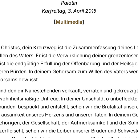
Palatin
Karfreitag, 3. April 201
5
[
Multimedia
]
 Christus, dein Kreuzweg ist die Zusammenfassung deines Leb
 des Vaters. Er ist die Verwirklichung deiner grenzenlosen 
ist die endgültige Erfüllung der Offenbarung und der Heilsge
seren Bürden. In deinem Gehorsam zum Willen des Vaters wer
horsams bewusst.
 und den dir Nahestehenden verkauft, verraten und gekreuzig
ewohnheitsmäßige Untreue. In deiner Unschuld, o unbefleckt
hunden, bespuckt und entstellt, sehen wir die Brutalität unse
rausamkeit unseres Herzens und unserer Taten. In deinem Ge
gehörigen, der Gesellschaft, der Aufmerksamkeit und der Soli
 zerfleischt, sehen wir die Leiber unserer Brüder und Schwest