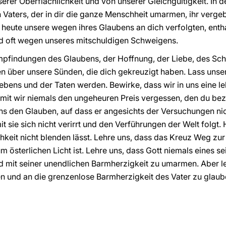
nserer Oberflächlichkeit und von unserer Gleichgültigkeit. In 
aters, der in dir die ganze Menschheit umarmen, ihr vergeben
h heute unsere wegen ihres Glaubens an dich verfolgten, ent
d oft wegen unseres mitschuldigen Schweigens.
mpfindungen des Glaubens, der Hoffnung, der Liebe, des S
en über unsere Sünden, die dich gekreuzigt haben. Lass uns
bens und der Taten werden. Bewirke, dass wir in uns eine l
amit wir niemals den ungeheuren Preis vergessen, den du beza
 uns den Glauben, auf dass er angesichts der Versuchungen 
 sie sich nicht verirrt und den Verführungen der Welt folgt. H
hkeit nicht blenden lässt. Lehre uns, dass das Kreuz Weg zur
 österlichen Licht ist. Lehre uns, dass Gott niemals eines se
 mit seiner unendlichen Barmherzigkeit zu umarmen. Aber l
n und an die grenzenlose Barmherzigkeit des Vater zu glaub