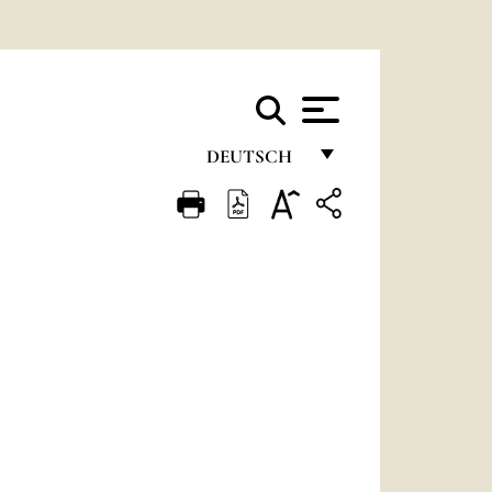
DEUTSCH
FRANÇAIS
ENGLISH
ITALIANO
PORTUGUÊS
ESPAÑOL
DEUTSCH
POLSKI