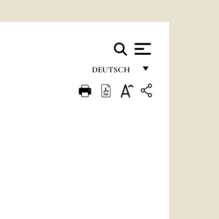
DEUTSCH
FRANÇAIS
ENGLISH
ITALIANO
PORTUGUÊS
ESPAÑOL
DEUTSCH
POLSKI