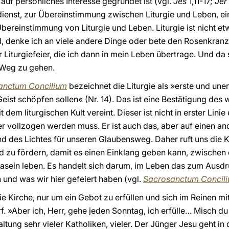
auf persönliches Interesse gegründet ist (vgl.
Jes
1,11-17;
Jer
enst, zur Übereinstimmung zwischen Liturgie und Leben, ein A
bereinstimmung von Liturgie und Leben. Liturgie ist nicht et
, denke ich an viele andere Dinge oder bete den Rosenkranz. 
iturgiefeier, die ich dann in mein Leben übertrage. Und da s
 Weg zu gehen.
anctum Concilium
bezeichnet die Liturgie als »erste und unen
Geist schöpfen sollen« (Nr. 14). Das ist eine Bestätigung de
em liturgischen Kult vereint. Dieser ist nicht in erster Linie
er vollzogen werden muss. Er ist auch das, aber auf einen an
nd des Lichtes für unseren Glaubensweg. Daher ruft uns die K
d zu fördern, damit es einen Einklang geben kann, zwischen d
asein leben. Es handelt sich darum, im Leben das zum Ausdr
nd was wir hier gefeiert haben (vgl.
Sacrosanctum Concil
ie Kirche, nur um ein Gebot zu erfüllen und sich im Reinen mi
f. »Aber ich, Herr, gehe jeden Sonntag, ich erfülle… Misch du 
Haltung sehr vieler Katholiken, vieler. Der Jünger Jesu geht i