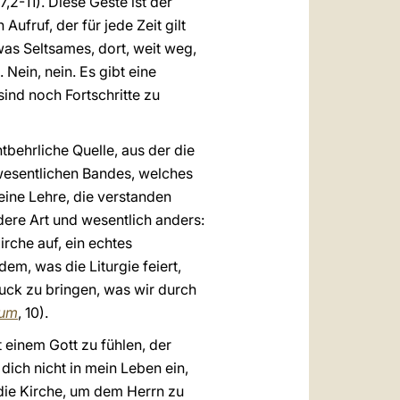
7,2-11). Diese Geste ist der
ufruf, der für jede Zeit gilt
was Seltsames, dort, weit weg,
Nein, nein. Es gibt eine
ind noch Fortschritte zu
tbehrliche Quelle, aus der die
s wesentlichen Bandes, welches
 eine Lehre, die verstanden
dere Art und wesentlich anders:
irche auf, ein echtes
em, was die Liturgie feiert,
uck zu bringen, was wir durch
ium
, 10).
t einem Gott zu fühlen, der
dich nicht in mein Leben ein,
n die Kirche, um dem Herrn zu