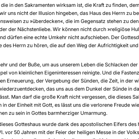
 die in den Sakramenten wirksam ist, die Kraft zu finden, 
ir uns nicht der Illusion hingeben, das Haus des Herrn zu b
nsweisen zu »überdecken«, die im Gegensatz stehen zu den
 oder der Nächstenliebe. Wir können nicht durch »religiöse H
d dürfen eine echte Umkehr nicht aufschieben. Der Gottesdien
 des Herrn zu hören, die auf den Weg der Aufrichtigkeit und 
hr und der Buße, um aus unserem Leben die Schlacken der 
pel von kleinlichen Eigeninteressen reinigte. Und die Fastenze
inneren Erneuerung, der Vergebung der Sünden, die Zeit, in der
iederzuentdecken, das uns aus dem Dunkel der Sünde in da
sst. Man darf die große Kraft nicht vergessen, die dieses Sa
 in der Einheit mit Gott, es lässt uns die verlorene Freude 
men zu sein in Gottes barmherziger Umarmung.
ieses Gotteshaus wurde dank des apostolischen Eifers des hei
 VI. vor 50 Jahren mit der Feier der heiligen Messe in der V