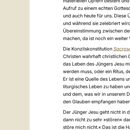
materiellen Opfern besteht und 
Aufruf zu einem echten Gottesdi
und auch heute für uns. Diese Ü
und während sie zelebriert wird
Übereinstimmung zwischen der L
machen, da ist noch ein weiter
Die Konzilskonstitution
Sacros
Christen wahrhaft christlichen 
das Leben des Jüngers Jesu mit d
werden muss, oder ein Ritus, d
Er ist eine Quelle des Lebens u
liturgisches Leben zu haben un
und dem, was wir in unserem D
den Glauben empfangen haben u
Der Jünger Jesu geht nicht in d
dann nicht zu sehr »stören« dar
störe mich nicht.« Das ist die 