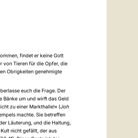
العربيّة
中文
LATINE
ommen, findet er keine Gott
von Tieren für die Opfer, die
ösen Obrigkeiten genehmigte
berlasse euch die Frage. Der
ie Bänke um und wirft das Geld
cht zu einer Markthalle!« (
Joh
Tempels machte. Sie betreffen
 der Läuterung, und die Haltung,
ult nicht gefällt, der aus