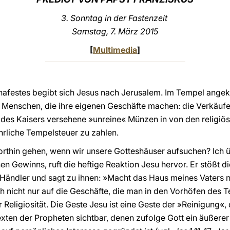
3.
Sonntag in der Fastenzeit
Samstag, 7. März 2015
[
Multimedia
]
hafestes begibt sich Jesus nach Jerusalem. Im Tempel angek
enschen, die ihre eigenen Geschäfte machen: die Verkäufer 
d des Kaisers versehene »unreine« Münzen in von den religi
rliche Tempelsteuer zu zahlen.
orthin gehen, wenn wir unsere Gotteshäuser aufsuchen? Ich ü
en Gewinns, ruft die heftige Reaktion Jesu hervor. Er stößt d
 Händler und sagt zu ihnen: »Macht das Haus meines Vaters ni
ch nicht nur auf die Geschäfte, die man in den Vorhöfen des 
 Religiosität. Die Geste Jesu ist eine Geste der »Reinigung«,
Texten der Propheten sichtbar, denen zufolge Gott ein äußerer K