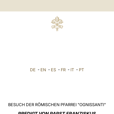
DE
-
EN
-
ES
-
FR
-
IT
-
PT
BESUCH DER RÖMISCHEN PFARREI "OGNISSANTI"
PREDIGT VON PAPST FRANZISKUS