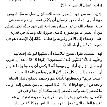
(راجع أعمال الرسل 7، 57).
إذن، الله، من جهته، يُظهر نفسه للإنسان ويتصل به مجَّانَا، ومن
جهة أخرى، يُطلب من الإنسان أن يكيِّف نفسه ويضع نفسه في
حالة إصغاء. الله يدعو الإنسان بصراحة إلى عهد حبٍّ، لكي يتمكّن
من أن يصير ما هو بصورة كاملة: صورةَ الله ومثالَه في قدرته
على الإصغاء إلى الآخر وقبوله وإعطائه مكانًا. إنَّ الإصغاء هو في
حقيقته بُعدٌ من أبعاد الحبّ.
لهذا السبب، يقول يسوع لتلاميذه أن يتنبّهوا لنوعيّة إصغائهم
وحثّهم قائلاً: "فتَنَبَّهوا كَيفَ تَسمَعون!" (لوقا 8، 18). بعد أن ضرب
لهم مثل الزارع، أراد أن يفهموا أنّه لا يكفي أن يصغوا وإنما عليهم
أن يقوموا بذلك بشكل جيّد. لأنّ الذين يقبلون كلمة الله بقلب
”طيب كريم“ ويحفظونها بأمانة هم وحدهم يحملون ثمار الحياة
والخلاص (راجع لوقا 8، 15). فإذا انتبهنا إلى من نصغي إليه، وإلى
ما نُصغي إليه، وكيف نُصغي إليه، يمكننا أن نتقدّم في فن
الاتصال، وهو في جوهره ليس نظرية ولا طريقة تقنية، بل هو
"قدرة القلب التي تجعل القرب بين الناس ممكنًا" (الإرشاد