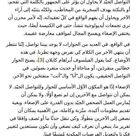
التواصل الجيّد لا يحاول أن يؤثِّر على الجمهور بالكلمة التي تفحم،
أو بالنكتة بهدف السخرية من المخاطَب، ولكنّه يتنبّه إلى آراء
الآخر ويحاول أن يفهم الواقع في كلّ تعقيداته. إنّه لأمر محزن أن
نرى تجمعات أيديولوجية تنشأ، حتى في الكنيسة أيضًا، حيث
يختفي الإصغاء ويفسح المجال لمواقف معارضة عقيمة.
في الواقع، في العديد من الحوارات لا يوجد بيننا تواصل. إنّنا ننتظر
أن ينتهي الآخر من الكلام كي نفرض وجهة نظرنا. في هذه
الأوضاع، كما يقول الفيلسوف أبراهام كابلان
[3]
، يصبح الحوار
خطابَين منفردَين، أو مناجاة أو حديث منفرد بصوتَين. في
التواصل الحقيقي، يكون ال”أنا“ والـ”أنت“ منفتحَين نحو الآخر.
الإصغاء إذًا هو المكوّن الأوّل الأساسي للحوار وللتواصل الجيّد. لا
يمكن أن نتواصل مع الآخرين إن لم نصغ أوّلًا، ولا يمكن أن
يُمارس العمل الصحفي الجيّد بدون القدرة على الإصغاء. وبغية
تقديم معلومات أكيدة، متّزنة وكاملة، من الأهمية بمكان أن
نصغي إلى الآخرين مطولًا. وكي ننقل حدثًا ما أو نَصف واقعًا في
تقرير ما، ينبغي أن نعرف كيف نصغي وأن نكون مستعدين لتغيير
فكرنا ولتعديل الفرضيات المكونة مُسَبقًا فينا.