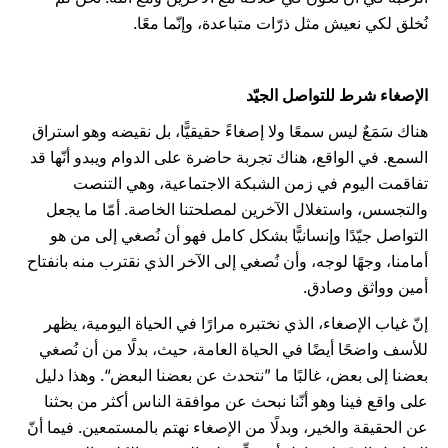
نُخلق لكي نعيش مثل ذرّات متباعدة، وإنّما معًا.
الإصغاء شرط للتواصل الجيّد
هناك سَمَعٌ ليس سمعًا ولا إصغاءً حقيقيًّا، بل نقيضه وهو استراق
السمع. في الواقع، هناك تجربة حاضرة على الدوام ويبدو أنّها قد
تفاقمت اليوم في زمن الشبكة الاجتماعية، وهي التنصت
والتجسس، واستغلال الآخرين لمصلحتنا الخاصة. أمّا ما يجعل
التواصل جيّدًا وإنسانيًّا بشكل كامل فهو أن نُصغي إلى من هو
أمامنا، وجهًا لوجه، وأن نُصغي إلى الآخر الذي نقترب منه بانفتاح
أمين وواثق وصادق.
إنّ غياب الإصغاء، الذي نختبره مرارًا في الحياة اليومية، يظهر
للأسف واضحًا أيضًا في الحياة العامة، حيث، بدلًا من أن نُصغي
بعضنا إلى بعض، غالبًا ما ”نتحدث عن بعضنا البعض“. وهذا دليل
على واقع فينا وهو أنّنا نبحث عن موافقة الناس أكثر من بحثنا
عن الحقيقة والخير، وبدلًا من الإصغاء نهتم بالمستمعين. فيما أنّ