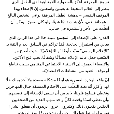
تسمح بالمعرفة. أفكرُ بالفضولية اللامتناهية لدى الطفل الذي
ينظر إلى العالم المحيط به بعينين واسعتين. إنّ الإصغاء بهذا
الموقف النفسي – بدهشة الطفل المرفقة بوعي الشخص البالغ
– هو دائمًا غنى، لأنّ هناك دائمًا شيئًا، ولو كان صغيرًا، يمكن أن
أتعلّمه من الآخر وأستثمره في حياتي.
القدرة على الإصغاء إلى المجتمع ثمينة جدًا في هذا الزمن الذي
يعاني من استمرار الجائحة. فَقَدْ تراكَم في السابق انعدام الثقة بـ
”الإعلام الرسمي“ سبّب أيضًا ”وباءً إعلاميًا“، حيث أصبح من
الصّعب جعل عالم الإعلام مصدَّقًا وشفافًا. يجب فتح الأذنَين،
والإصغاء العميق إلى الاستياء الاجتماعي المتنامي بسبب تباطؤ
أو توقف العديد من النشاطات الاقتصاديّة.
إنّ واقع الهجرة القسرية هو أيضًا مشكلة معقدة ولا أحد يملك حلًا
لها. وأكرّر أنّه بغية التغلّب على الأحكام المسبقة حيال المهاجرين
وتخطي قساوة قلوبنا، لا بد من أن نسعى للإصغاء إلى قصصهم.
وأن نعطي اسمًا وقصة لكلّ واحد منهم. العديد من الصحفيين
الجيّدين يفعلون ذلك، وكثيرون آخرون يريدون أن يفعلوا الشيء
نفسه لو استطاعوا ذلك. يجب أن نشجعهم! لنصغِ إلى هذه