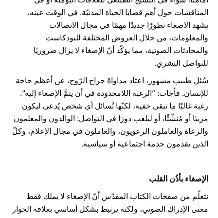
المناقشات حول أهم قضايا الحياة المدنيّة. في الوقت عينه،
يشهد الاصغاء تطورًا جديدًا مهمًا في مجال الاتصالات
والمعلومات، من خلال العروض المختلفة للبودكاست
والمحادثات الصوتية، مما يؤكّد أنّ الإصغاء لا يزال ضروريًا
للتواصل البشري.
سُئل طبيب مشهور، اعتاد مداواةَ جراح الرّوح، عن أعظم حاجة
للإنسان. فأجاب: ”الرغبة اللامحدودة في أن يتمَّ الإصغاء إليه“.
رغبة غالبًا ما تبقى خفية، لكنّها تُسائل أي شخص يُدعى ليكون
مربيًا أو مُنشِّئًا، أو ليلعب دورًا في التواصل: الوالدون والمعلمون
والرعاة والعاملون الرعويون، والعاملون في مجال الإعلام، وكلّ
الذين يقدمون خدمة اجتماعية أو سياسية.
الإصغاء بأذُن القلب
نتعلّم من صفحات الكتاب المقدّس أنّ الإصغاء لا يملك فقط
معنى الإدراك الصوتي، ولكنه يرتبط بشكل أساسي بعلاقة الحوار