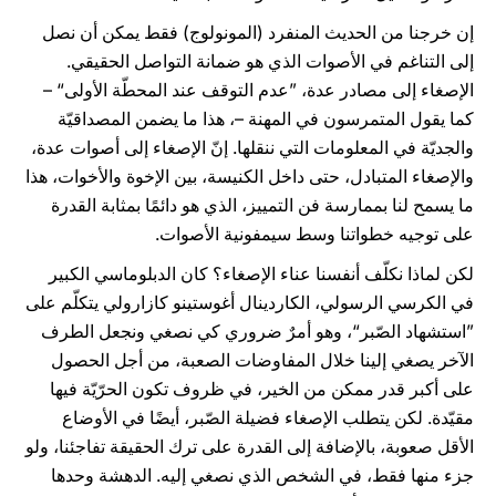
إن خرجنا من الحديث المنفرد (المونولوج) فقط يمكن أن نصل
إلى التناغم في الأصوات الذي هو ضمانة التواصل الحقيقي.
الإصغاء إلى مصادر عدة، ”عدم التوقف عند المحطّة الأولى“ –
كما يقول المتمرسون في المهنة –، هذا ما يضمن المصداقيّة
والجديّة في المعلومات التي ننقلها. إنّ الإصغاء إلى أصوات عدة،
والإصغاء المتبادل، حتى داخل الكنيسة، بين الإخوة والأخوات، هذا
ما يسمح لنا بممارسة فن التمييز، الذي هو دائمًا بمثابة القدرة
على توجيه خطواتنا وسط سيمفونية الأصوات.
لكن لماذا نكلّف أنفسنا عناء الإصغاء؟ كان الدبلوماسي الكبير
في الكرسي الرسولي، الكاردينال أغوستينو كازارولي يتكلّم على
”استشهاد الصّبر“، وهو أمرٌ ضروري كي نصغي ونجعل الطرف
الآخر يصغي إلينا خلال المفاوضات الصعبة، من أجل الحصول
على أكبر قدر ممكن من الخير، في ظروف تكون الحرّيّة فيها
مقيّدة. لكن يتطلب الإصغاء فضيلة الصّبر، أيضًا في الأوضاع
الأقل صعوبة، بالإضافة إلى القدرة على ترك الحقيقة تفاجئنا، ولو
جزء منها فقط، في الشخص الذي نصغي إليه. الدهشة وحدها