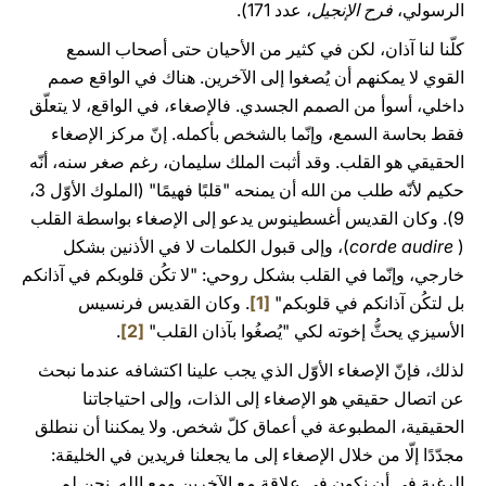
الرسولي،
فرح الإنجيل
، عدد 171).
كلّنا لنا آذان، لكن في كثير من الأحيان حتى أصحاب السمع
القوي لا يمكنهم أن يُصغوا إلى الآخرين. هناك في الواقع صمم
داخلي، أسوأ من الصمم الجسدي. فالإصغاء، في الواقع، لا يتعلّق
فقط بحاسة السمع، وإنّما بالشخص بأكمله. إنّ مركز الإصغاء
الحقيقي هو القلب. وقد أثبت الملك سليمان، رغم صغر سنه، أنّه
حكيم لأنّه طلب من الله أن يمنحه "قلبًا فهيمًا" (الملوك الأوّل 3،
9). وكان القديس أغسطينوس يدعو إلى الإصغاء بواسطة القلب
(
corde audire
)، وإلى قبول الكلمات لا في الأذنين بشكل
خارجي، وإنّما في القلب بشكل روحي: "لا تكُن قلوبكم في آذانكم
بل لتكُن آذانكم في قلوبكم"
[1]
. وكان القديس فرنسيس
الأسيزي يحثُّ إخوته لكي "يُصغُوا بآذان القلب"
[2]
.
لذلك، فإنّ الإصغاء الأوّل الذي يجب علينا اكتشافه عندما نبحث
عن اتصال حقيقي هو الإصغاء إلى الذات، وإلى احتياجاتنا
الحقيقية، المطبوعة في أعماق كلّ شخص. ولا يمكننا أن ننطلق
مجدّدًا إلّا من خلال الإصغاء إلى ما يجعلنا فريدين في الخليقة:
الرغبة في أن نكون في علاقة مع الآخرين ومع الله. نحن لم