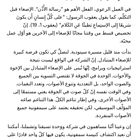
في العمل الرعوي، الفعل الأهم هو ”رسالة الأُذُن“. الإصغاء قبل
التكلّم، كما يقول يعقوب الرسول: "على كُلِّ إِنسانٍ أَن يكونَ
سَريعًا إِلى الاِستِماعِ بَطيئًا عَنِ الكَلام" (يعقوب 1، 19). إنّ
تخصيص قسط من وقتنا مجانًا للإصغاء إلى الآخرين هو أوّل عمل
محبّة.
بدأت منذ قليل مسيرة سينودية. لنصلِّ كي تكون فرصة كبيرة
للإصغاء المتبادل. إنّ الشركة في الواقع ليست نتيجة
استراتيجيات وبرامج، إنّها تُبنى على الإصغاء المتبادل بين الإخوة
والأخوات. الوَحدة في الجوقة لا تقتضي التسوية بين الجميع
والصوت الواحد، بل التعددية وتنوع الأصوات، وتعدد النغمات.
وفي الوقت نفسه إنّ كلّ صوت في الجوقة يغني مستمعًا إلى
الأصوات الأخرى، وفي إطار تناغم الكلّ. هذا التناغم صاغه
المؤلّف الموسيقي، لكن تحقيقه يعتمد على سيمفونية جميع
الأصوات المنفردة.
إن وعينا أنّنا مساهمون في شركة ووَحدة تسبقنا وتشملنا، أمكننا
أن نعيد اكتشاف كنيسة سمفونية، يكون فيها كلّ واحد قادرًا على