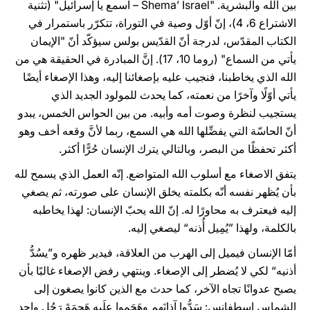
بين الله والبشرية. "Shema’ Israel – اسمع يا إسرائيل" (تثنية
الاشتراع 6، 4)، إنّ أوّل وصية في التوراة، تتكرّر باستمرار في
الكتاب المقدّس، لدرجة أنّ القدّيس بولس سيؤكّد أنّ "الإيمان
يأتي من السماع" (روما 10، 17). إنَّ المبادرة في الحقيقة هي من
الله الذي يخاطبنا، فنجيب عليه بإصغائنا إليه، وهذا الإصغاء أيضًا
يأتي أوّلًا وآخرًا من نعمته، كما يحدث للمولود الجديد الذي
يستجيب لنظرة وصوت أمه وأبيه. من بين الحواس الخمس، يبدو
أنّ الحاسّة التي يفضِّلها الله هي السمع، ربما لأنَّ وقعه أخف وهو
أكثر تحفظًا من البصر، وبالتالي يترك الإنسان حُرًّا أكثر.
يتفق الاصغاء مع أسلوب الله المتواضع. إنّه العمل الذي يسمح لله
بأن يُظهر نفسه أنّه بكلمته يخلق الإنسان على صورته، ثم يصغي
إليه فيعترف به محاورًا له. إنّ الله يحبّ الإنسان: لهذا يخاطبه
بالكلمة، ولهذا ”يُمِيل أُذنه“ ليصغي إليه.
أمّا الإنسان فيميل إلى الهرب من العلاقة، فيدير ظهره و”يسُدُّ
أذنيه“ لكي لا يُضطر إلى الإصغاء. وينتهي رفض الإصغاء غالبًا بأن
يصبح عدوانًا تجاه الآخر، كما حدث مع الذين كانوا يصغون إلى
الشماس إسطفانس: سَدُّوا آذانَهم وهَجَموا علَيه هَجمَةَ رَجُلٍ واحِد