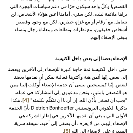
القصص! وكلّ واحد سيكون حرًا في دعم سياسات الهجرة التي
يراها ملائمة لبلده. لكن سنرى أمامنا أعين هؤلاء الأشخاص، لن
نتعامل مع أرقام أو مع غزاةٍ خطرين، لكن مع وجوه وقصص
أشخاص حقيقيين، مع نظرات وتطلعات ومعاناة رجال ونساء
ينبغي الإصغاء إليهم.
الإصغاء بعضنا إلى بعض داخل الكنيسة
حتى داخل الكنيسة ثمة حاجة كبيرة للإصغاء إلى الآخرين وبعضنا
إلى بعض. إنّها أثمن هبة وأكثرها فعالية يمكن أن نقدمها بعضنا
لبعض. إنّنا كمسيحيين ننسى أن خدمة الإصغاء أُوكلت إلينا ممن
هو المُصغي بامتياز، ونحن مدعوون إلى المشاركة في عمله.
"يجب أن نصغي بأُذُن الله، إن أردنا أن نتكلّم بكلمته"
[4]
. هكذا
يذكرنا اللاهوتي البروتستنتي Dietrich Bonhoeffer بأنّ الخدمة
الأولى التي ينبغي أن نقدمها للآخرين في إطار الشركة هي
الإصغاء إليهم. من لا يعرف أن يصغي إلى أخيه، سيفقد سريعًا
المقدرة على الإصغاء إلى الله
[5]
.