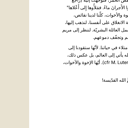
قص الخَمر، فتوجّهت إليه (راجع
لأَجرانَ ماءً. فمَلأُوها إِلى أَعْلاها"
الإخوة والأخوات، كلّنا لدينا نقائص،
 الانغلاق على أنفسنا، لنذهب إليها،
 شمل العائلة البشريّة. لننظر إلى مريم
امهم وتجفّف دموعهم.
تلاء في حياتنا. لأنّها ستقودنا إلى
الله يأتي إلى العالم، بل عكس ذلك،
1516-1517, 18). أيّها الإخوة والأخوات،
َ الله القدّيسة!