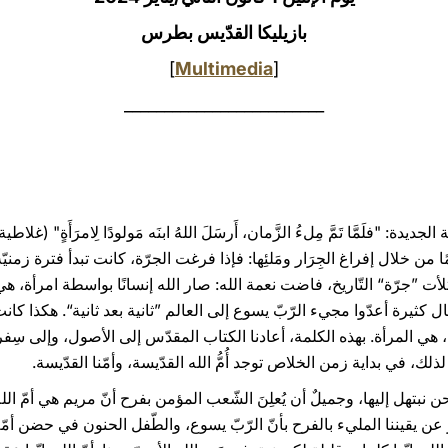
بازيليكا القدّيس بطرس
]
Multimedia
[
_________________________
ًا من خلال إفراغ الجِرَار ومَلئِها: فإذا فرغت الجرّة، كانت تبدأ فترة زمن
امتلأت ”جرّة“ التّاريخ، فاضت نعمة الله: صار الله إنسانًا بواسطة امرأة، هي
ثيرة أعدّوا مجيء الرّبّ يسوع إلى العالم ”ثانية بعد ثانية“. هكذا كانت 
، هي المرأة. بهذه الكلمة، أعادنا الكتاب المقدّس إلى الأصول، وإلى سِفر ال
لك، في بداية زمن الخلاص توجد أُمُّ الله القدّيسة، وأمّنا القدّيسة.
حن نبتهل إليها، وجميلٌ أن يُعلِنَ الشّعب المؤمن بفرح أنّ مريم هي أمّ ا
عن يقيننا المليء بالفرح بأنّ الرّبّ يسوع، والطّفل الحنون في حضن أمّه، اتَّ