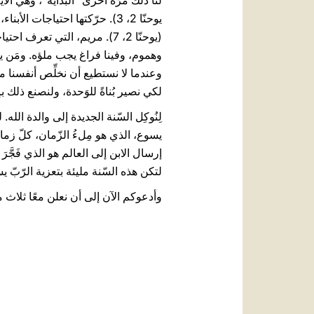
لنا ذلك مرّة أخرى ”البداية“، وهي ال
يوحنّا 2، 3). حرّكتها احتياجات 
(يوحنّا 2، 7). مريم، التي تعرف
وهموم، وفينا فراغ يجب ملؤه. ومَن يقد
وعندما لا نستطيع أن نخلِّص أنفسنا من ع
لكي نصير بُناةً للوَحدة، ولنصنع ذلك ب
لِنُوكِل السّنة الجديدة إلى والدة الله
يسوع، الذي هو مِلءُ الزّمان، كلّ زمان
إرسال الابن إلى العالم هو الذي فَجَّرَ مِلء الزَّ
لتكن هذه السّنة مليئة بتعزية الرّبّ ي
وأدعوكم الآن إلى أن نعلن معًا ثلاث مرّات: ي