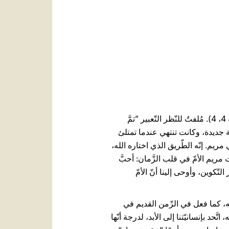
العربيّة
中文
LATINE
كلمات بولس الرّسول تُنير بداية السّنة الجديدة: "فلَمَّا تَمَّ مِلءُ الزَّمان، أَرسَلَ اللهُ ابنَه مَولودًا لِامرَأَةٍ" (غلاطية 4، 4). مُلفتٌ للنّظر التّعبير ”تمَّ
يّة جديدة، وكانت تنتهي عندما تمتلئ
 مريم. إنّه الطّريق الذي اختاره الله،
مريم الأمّ في قلب الزَّمان: أحبَّ
تّكوين، وأوحى إلينا أنّ الأمّ
لله، كما فعل في الزّمن القديم في
حد بإنسانيّتنا إلى الأبد، لدرجة أنّها