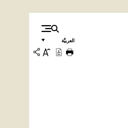
العربيَّة
FRANÇAIS
ENGLISH
ITALIANO
PORTUGUÊS
ESPAÑOL
DEUTSCH
POLSKI