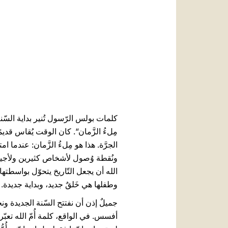
مِلءُ الزَّمان“. كان الوقت يُقاس قديم
الجرَّة. هذا هو مِلءُ الزَّمان: عندما 
ونُقطة وُصول لأشخاص كثيرين ولأجيال ك
الله أن يجعل التّاريخ يتحوّل بواسطتها
وطفلها هي خَلقٌ جديد، وبداية جديدة. لذ
جميلٌ إذن أن نفتتح السّنة الجديدة ون
أفسس. في الواقع، كلمة أُمّ الله تعبّر 