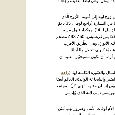
ا عقيدة إيمان، وهي أيضًا ”عقيدة رجاء“:
ابنِه إِلى قُلوبِنا، الرُّوحَ الَّذي
يُنادي: "يا أَبَتِ" (غلاطية 4، 6). وفي إرسال الرّوح القدس أيضًا، الأمّ موجودة، فقد بدأ الرّوح القدس يحلّ عليها في البشارة (راجع لوقا 1، 35)، ثمّ
في بداية نشوء الكنيسة، نزل الرّوح القدس على الرّسل المجتمعين في الصّلاة مع "مَريَمَ أُمِّ يسوع" (أعمال الرّسل 1، 14). وهكذا، قبول مريم
للقدّيس فرنسيس
، 150، 198:
مصادر
 الله الأبويّ، وهي الطّريق الأقرب
طيّة كبرى، تجعل منّا أبناءً
ن أردنا أن نكون مسيحيّين، علينا أن
ثال والصّورة الكاملة لها. (
راجع
صّبر والشّجاعة الوالديّة. العالم أيضًا
 عيون إنسان وقلوب تَرَى. كلُّ المجتمع
و يسيء إلى الله الذي وُلِدَ من
م أوقات الأبناء وضروراتهم. تُبيّن