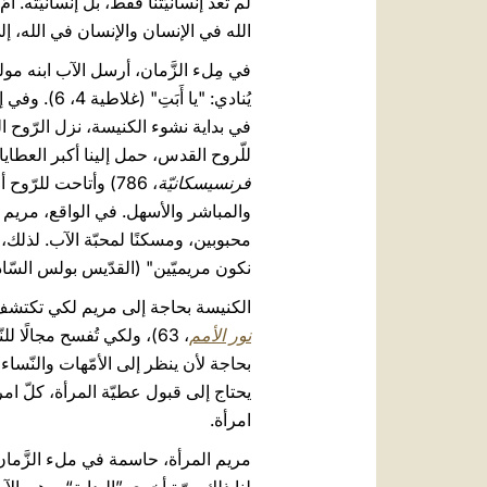
لم تعد إنسانيّتنا فقط، بل إنسانيّته. أُم
الله في الإنسان والإنسان في الله، إلى ا
في مِلء الزَّمان، أرسل الآب ابنه مولودًا
للّروح القدس، حمل إلينا أكبر العطايا
فرنسيسكانيّة
، 786) وأتاحت للرّو
والمباشر والأسهل. في الواقع، مريم الأ
محبوبين، ومسكنًا لمحبّة الآب. لذلك، أن
نكون مريميّين" (القدّيس بولس السّ
الكنيسة بحاجة إلى مريم لكي تكتشف من 
نور الأمم
، 63)، ولكي تُفسح مجالًا 
بحاجة لأن ينظر إلى الأمّهات والنّساء ل
يحتاج إلى قبول عطيّة المرأة، كلّ امر
امرأة.
مريم المرأة، حاسمة في ملء الزَّمان، 