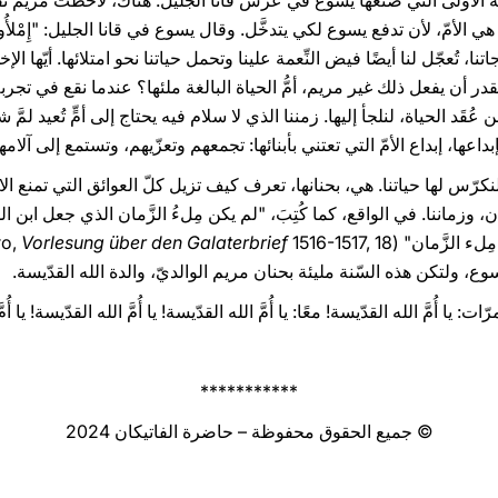
آية الأولى التي صنعها يسوع في عرس قانا الجليل. هناك، لاحظت مريم نَ
الأبناء، هي الأمّ، لأن تدفع يسوع لكي يتدخَّل. وقال يسوع في قانا الجليل: "إِمْلأُوا ا
 احتياجاتنا، تُعجّل لنا أيضًا فيض النِّعمة علينا وتحمل حياتنا نحو امتلائها. أيّها 
ر أن يفعل ذلك غير مريم، أمُّ الحياة البالغة ملئها؟ عندما نقع في تجربة
ُقَد الحياة، لنلجأ إليها. زمننا الذي لا سلام فيه يحتاج إلى أمٍّ تُعيد لمَّ
إبداعها، إبداع الأمّ التي تعتني بأبنائها: تجمعهم وتعزّيهم، وتستمع إلى آل
. لنكرّس لها حياتنا. هي، بحنانها، تعرف كيف تزيل كلّ العوائق التي تمنع الام
، وزماننا. في الواقع، كما كُتِبَ، "لم يكن مِلءُ الزَّمان الذي جعل ابن 
مان" (cfr M. Lutero,
Vorlesung über den Galaterbrief
سوع، ولتكن هذه السّنة مليئة بحنان مريم الوالديّ، والدة الله القدّيسة.
ا أُمَّ الله القدّيسة! معًا: يا أُمَّ الله القدّيسة! يا أُمَّ الله القدّيسة! يا أُمّ
***********
© جميع الحقوق محفوظة – حاضرة الفاتيكان 2024