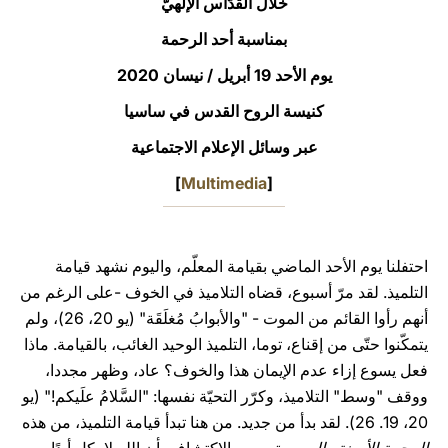
خلال القدّاس الإلهيّ
LATINE
بمناسبة أحد الرحمة
يوم الأحد 19 أبريل / نيسان 2020
كنيسة الروح القدس في ساسيا
عبر وسائل الإعلام الاجتماعية
]
Multimedia
[
احتفلنا يوم الأحد الماضي بقيامة المعلّم، واليوم نشهد قيامة
التلميذ. لقد مرّ أسبوع، قضاه التلاميذ في الخوف -على الرغم من
أنهم رأوا القائم من الموت - "والأبوابُ مُغلَقَة" (يو 20، 26)، ولم
يتمكّنوا حتّى من إقناع، توما، التلميذ الوحيد الغائب، بالقيامة. ماذا
فعل يسوع إزاء عدم الإيمان هذا والخوف؟ عاد، وظهر مجددا،
ووقف "وسط" التلاميذ، وكرّر التحيّة نفسها: "السَّلامُ علَيكم!" (يو
20، 19. 26). لقد بدأ من جديد. من هنا تبدأ قيامة التلميذ، من هذه