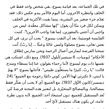
في تلك الجماعة، بعد قيامة يسوع، بقي شخص واحد فقط في
الخلف وانتظره الآخرون. أما اليوم فالأمر يبدو عكس ذلك: فقد
تقدّم جزء صغير من البشرية، بينما بقيت الأكثرية في الخلف.
ويمكن لكل فرد منّا أن يقول: "إنها مشاكل معقّدة، ليس من
واجبي أن أعتني بالمعوزين، إنما هذا واجب الآخرين!". كتبت
القدّيسة فوستينا، بعد أن التقت بيسوع: " يجب أن نرى، في كل
نفس تعاني، يسوع مصلوبًا وليس عالةً وعبئًا ... [يا ربّ]، أنت
تمنحنا الفرصة لنمارس أعمال الرحمة ونحن نمارس إطلاق
الأحكام" (يوميات، 6 سبتمبر/أيلول 1937). ومع ذلك، اشتكت هي
نفسها ذات يوم ليسوع: لأننا رحماء يقولون عنا إننا بسطاء وسذج.
قالت: "يا ربّ، كثيرًا ما يستغلّون طيبتي". فأجابها يسوع: "لا يهمّ
يا ابنتي، لا تكترثي لهذا الأمر، كوني دائمًا رحومة مع الجميع" (24
ديسمبر/كانون الأوّل 1937). مع الجميع: أي لا يجب أن نفكّر فقط
بمصالحنا، وبالمصالح المتحيّزة. بل لنعتبر هذه المحنة فرصةً كي
نُعد المستقبل للجميع، دون استبعاد أحد: الجميع. لأنه بدون نظرة
عامة، لن يكون هناك مستقبل لأيّ أحد.