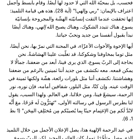
فحسب، بل بمحبّة الله التي لا حدود لها أيضًا. وقام بأبسط وأجمل
اعتراف بالإيمان: "ربي وإلهي!" (آية 28). هذه هي قيامة التلميذ:
إنها تحققت عندما التقت إنسانيّته الهشّة والمجروحة بإنسانيّة
يسوع. هناك تتبدد الشكوك، وهناك يصبح الله
إلهي
، وهناك أيضًا
نبدأ بقبول أنفسنا من جديد ونحبّ حياتنا.
أيها الإخوة والأخوات الأعزّاء، في المحنة التي نمرّ بها، نحن أيضًا،
مثل توما بمخاوفنا وشكوكنا، قد تغلّبت علينا الهشاشةُ. نحن
بحاجة إلى الربّ يسوع، الذي يرى فينا، أبعد من ضعفنا، جمالًا لا
يمكن قمعه. معه نكتشف من جديد أننا ثمينين بالرغم من ضعفنا
وهشاشتنا. نكتشف أننا مثل بلورات رائعة، هشّة ولكنها ثمينة في
الوقت عينه. وإن كنّا، مثل البلور، شفافين أمامه، فإن نوره، نور
الرحمة، سيشعّ فينا، ومن خلالنا، في العالم. ولهذا السبب، يقول
لنا بطرس الرسول في رسالته الأولى، "تَهتَزُّونَ لَه فَرَحًا، معَ أَنَّه
لابُدَّ لَكم مِنَ الاِغتِمام حينًا بِما يُصيبُكم مِن مُختَلِفِ المِحَن" (1 بط
1، 6).
في عيد الرحمة الإلهية هذا، يصل الإعلان الأجمل من خلال التلميذ
الذي وصل متأخّرًا. توما، كان الغائب الوحيد. لكن الربّ يسوع