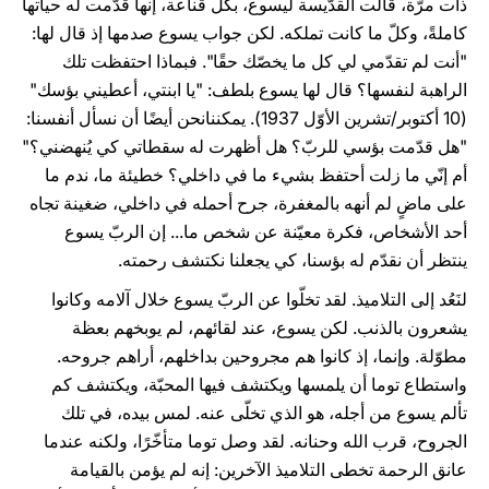
ذات مرّة، قالت القدّيسة ليسوع، بكلّ قناعة، إنها قدّمت له حياتها
كاملةً، وكلّ ما كانت تملكه. لكن جواب يسوع صدمها إذ قال لها:
"أنت لم تقدّمي لي كل ما يخصّك حقًا". فبماذا احتفظت تلك
الراهبة لنفسها؟ قال لها يسوع بلطف: "يا ابنتي، أعطيني بؤسك"
(10 أكتوبر/تشرين الأوّل 1937). يمكننانحن أيضًا أن نسأل أنفسنا:
"هل قدّمت بؤسي للربّ؟ هل أظهرت له سقطاتي كي يُنهضني؟"
أم إنّي ما زلت أحتفظ بشيء ما في داخلي؟ خطيئة ما، ندم ما
على ماضٍ لم أنهه بالمغفرة، جرح أحمله في داخلي، ضغينة تجاه
أحد الأشخاص، فكرة معيّنة عن شخص ما... إن الربّ يسوع
ينتظر أن نقدّم له بؤسنا، كي يجعلنا نكتشف رحمته.
لنَعُد إلى التلاميذ. لقد تخلّوا عن الربّ يسوع خلال آلامه وكانوا
يشعرون بالذنب. لكن يسوع، عند لقائهم، لم يوبخهم بعظة
مطوّلة. وإنما، إذ كانوا هم مجروحين بداخلهم، أراهم جروحه.
واستطاع توما أن يلمسها ويكتشف فيها المحبّة، ويكتشف كم
تألم يسوع من أجله، هو الذي تخلّى عنه. لمس بيده، في تلك
الجروح، قرب الله وحنانه. لقد وصل توما متأخّرًا، ولكنه عندما
عانق الرحمة تخطى التلاميذ الآخرين: إنه لم يؤمن بالقيامة