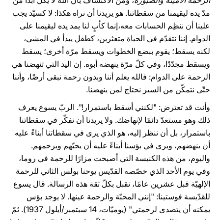
الرحمة الأمينة والصبورة
، ومن الاكتشاف بأن الله لا يكل أبدًا من
مدّ يده ليقيمنا من سقطاتنا. هو يريدنا أن نراه هكذا: لا كسيّد يجب
علينا أن ننظِم الحسابات معه،إنما كأبٍ لنا يمد يده ليقيمنا على
الدوام. إننا نتقدّم في الحياة متعثرين، كطفل يبدأ في المشي،
لكنه يسقط؛ يقوم ببضع الخطوات ويسقط مرّة أخرى؛ يسقط
ويسقط مجدّدًا، وفي كلّ مرّة ينهضه أبوه. إن اليد التي تنهضنا هي
الرحمة على الدوام: فالله يعلم أننا وبدون رحمة نبقى أرضًا، وأننا
حتّى نتمكّن من السير نحتاج لمن ينهضنا.
وأنت قد تعترض: "لكنني أسقط باستمرار!". الربّ يسوع يعرف
ذلك وهو مستعدّ دائمًا لإنهاضك. ولا يريدنا أن نفكّر في سقطاتنا
باستمرار، بل أن ننظر إليه، هو الذي يرى في سقطاتنا أبناءً عليه
أن ينهضهم، ويرى في بؤسنا أبناءً عليه أن يحبّهم ويرحمهم.
واليوم، من هذه الكنيسة التي أصبحت مزارًا للرحمة في روما،
وفي يوم الأحد الذي خصّصه القدّيس يوحنا بولس الثاني للرحمة
الإلهيّة قبل عشرين عامًا، نقبل بكلّ ثقة هذه الرسالة. قال يسوع
للقدّيسة فوستينا: "إنني المحبّة والرحمة عينها. لا يوجد بؤس
يمكنه أن يتصدى لرحمتي" (يوميّات، 14 سبتمبر/أيلول 1937). ثمّ