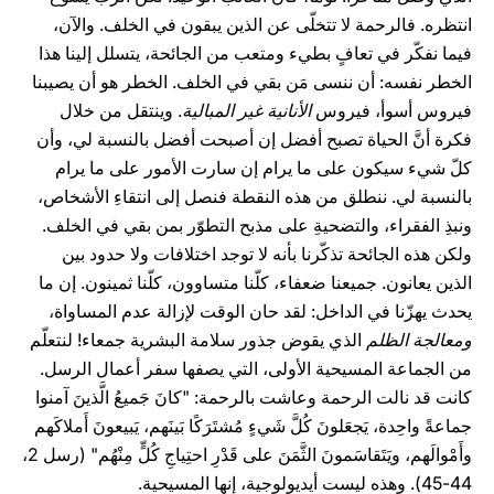
انتظره. فالرحمة لا تتخلّى عن الذين يبقون في الخلف. والآن،
فيما نفكّر في تعافٍ بطيء ومتعب من الجائحة، يتسلل إلينا هذا
الخطر نفسه: أن ننسى مَن بقي في الخلف. الخطر هو أن يصيبنا
فيروس أسوأ، فيروس
الأنانية غير المبالية
. وينتقل من خلال
فكرة أنَّ الحياة تصبح أفضل إن أصبحت أفضل بالنسبة لي، وأن
كلّ شيء سيكون على ما يرام إن سارت الأمور على ما يرام
بالنسبة لي. ننطلق من هذه النقطة فنصل إلى انتقاءِ الأشخاص،
ونبذِ الفقراء، والتضحيةِ على مذبح التطوّر بمن بقي في الخلف.
ولكن هذه الجائحة تذكّرنا بأنه لا توجد اختلافات ولا حدود بين
الذين يعانون. جميعنا ضعفاء، كلّنا متساوون، كلّنا ثمينون. إن ما
يحدث يهزّنا في الداخل: لقد حان الوقت لإزالة عدم المساواة،
ومعالجة الظلم
الذي يقوض جذور سلامة البشرية جمعاء! لنتعلّم
من الجماعة المسيحية الأولى، التي يصفها سفر أعمال الرسل.
كانت قد نالت الرحمة وعاشت بالرحمة: "كانَ جَميعُ الَّذينَ آمنوا
جماعةً واحِدة، يَجعَلونَ كُلَّ شَيءٍ مُشتَرَكًا بَينَهم، يَبيعونَ أَملاكَهم
وأَمْوالَهم، ويَتَقاسَمونَ الثَّمَنَ على قَدْرِ احتِياجِ كُلٍّ مِنْهُم" (رسل 2،
44-45). وهذه ليست أيديولوجية، إنها المسيحية.